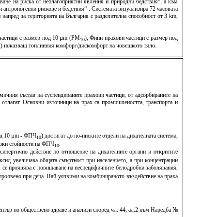
ване на риска от неблагоприятни явления и природни бедствия“, а към
антропогенни рискове и бедствия“ . Системата визуализира 72 часовата
напред за територията на България с разделителна способност от 3 km,
 частици с размер под 10 µm (PM
), Фини прахови частици с размер под
10
TCI) показващ топлинния комфорт/дискомфорт на човешкото тяло.
мичния състав на суспендираните прахови частици, от адсорбираните на
е отлагат. Основни източници на прах са промишлеността, транспорта и
под 10 µm - ФПЧ
) достигат до по-ниските отдели на дихателната система,
10
исоки стойности на ФПЧ
.
10
синергично действие по отношение на дихателните органи и откритите
ксид увеличава общата смъртност при населението, а при концентрации
х се проявява с повишаване на неспецифичните белодробни заболявания,
о проявено при деца. Най-уязвими на комбинираното въздействие на праха
тър по обществено здраве и анализи според чл. 44, ал.2 към Наредба №