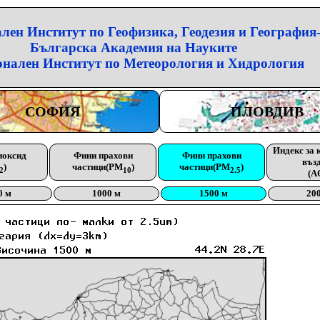
лен Институт по Геофизика, Геодезия и География
Българска Академия на Науките
нален Институт по Метеорология и Хидрология
СОФИЯ
ПЛОВДИВ
Индекс за 
иоксид
Фини прахови
Фини прахови
въз
)
частици(PM
)
частици(PM
)
2
10
2.5
(A
0 м
1000 м
1500 м
20