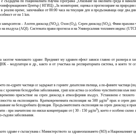
) е създадена по Националната Научна Програма „Опазване на околната среда и намаля
оинформационен Център ( НГИЦ) „За мониторинг, оценка и прогнозиране на природни и 
 в реално време, започвайки от 00:00 часа на текущия ден и продължаваща още два дни 
собност от по 1 km.
 замърсителя - Азотен диоксид (NO
), Озон (O
), Серен диоксид (SO
), Фини прахови
2
3
2
тво на въздуха (AQI). Системата прави прогноза и на Универсалния топлинен индекс (U
а засегне човешкото здраве. Вредният му здравен ефект зависи главно от размера и хи
К - модулатори и др., както и от участъка на респираторната система, в която те с
оето по-едрите частици се задържат в горните дихателни пътища, а по-фините частици (
хора с хронични белодробни заболявания, грип или астма са особено чувствителни към в
овременно присъствие на серен диоксид в атмосферния въздух. Установено е тяхното 
3
елността на експозицията. Кратковременната експозиция на 500 µg/m
прах и серен дио
шаване на белодробната функция. Продължителната експозиция на серен диоксид и пра
3
и - при значително по-ниски концентрации от ( 30 - 150 µg/m
), което е особено силн
но-съдови заболявания.
то здраве е съгласувана с Министерството за здравеопазването (МЗ) и Националният цен