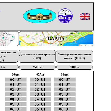
-
ВАРНА
качество на
Доминантен замърсител
Универсален топлинен
духа
(DPI)
индекс (UTCI)
QI)
00 м
2500 м
3000 м
06Aвг
07Aвг
08Aвг