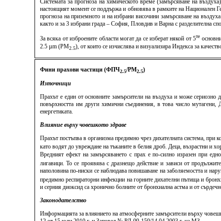
Системата за прогноза на химическото време (замърсяване на въздуха
настоящият момент се поддържа и обновява в рамките на Национален Ге
прогноза на приземното и на избрани височини замърсяване на въздуха
както и за 3 избрани града – София, Пловдив и Варна с разделителна спо
те
За всяка от изброените области могат да се изберат някой от 5
основни
2.5 µm (PM
), от които се изчислява и визуализира Индекса за качес
2.5
Фини прахови частици (ФПЧ
/PM
)
2.5
2.5
Източници
Прахът е един от основните замърсители на въздуха и може сериозно д
повърхността им други химични съединения, в това число мутагени, ДН
енергетиката.
Влияние върху човешкото здраве
Прахът постъпва в организма предимно чрез дихателната система, при к
като водят до увреждане на тъканите в белия дроб. Деца, възрастни и 
Вредният ефект на замърсяването с прах е по-силно изразен при едн
лигавици. То се проявява с дразнещо действие и зависи от продължит
наполовина по-ниски се наблюдава повишаване на заболяемостта и нару
предимно респираторни инфекции на горните дихателни пътища и бронхит
и серния диоксид са хронично болните от бронхиална астма и от сърдеч
Законодателство
Информацията за влиянието на атмосферните замърсители върху човешко