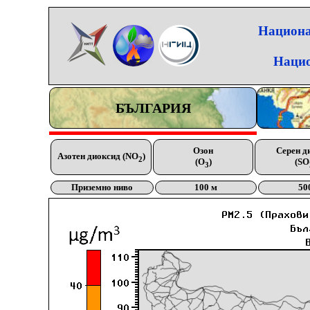
Национа
Нацио
БЪЛГАРИЯ
Озон
Серен д
Азотен диоксид (NO
)
2
(O
)
(SO
3
Приземно ниво
100 м
50