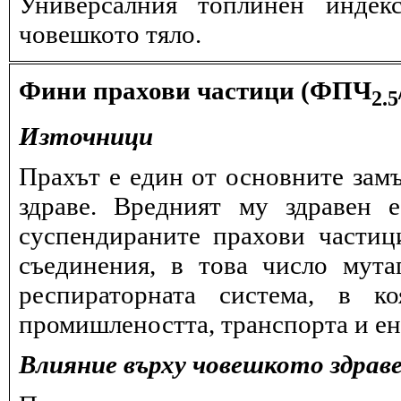
Универсалния топлинен индек
човешкото тяло.
Фини прахови частици (ФПЧ
2.5
Източници
Прахът е един от основните замъ
здраве. Вредният му здравен 
суспендираните прахови частиц
съединения, в това число мута
респираторната система, в к
промишлеността, транспорта и ен
Влияние върху човешкото здрав