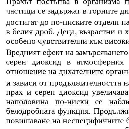
Прахът постъпва в организма п
частици се задържат в горните д
достигат до по-ниските отдели на
в белия дроб. Деца, възрастни и 
особено чувствителни към висок
Вредният ефект на замърсяването
серен диоксид в атмосферния 
отношение на дихателните органи
и зависи от продължителността н
прах и серен диоксид увеличав
наполовина по-ниски се набл
белодробната функция. Продължит
повишаване на неспецифичните 