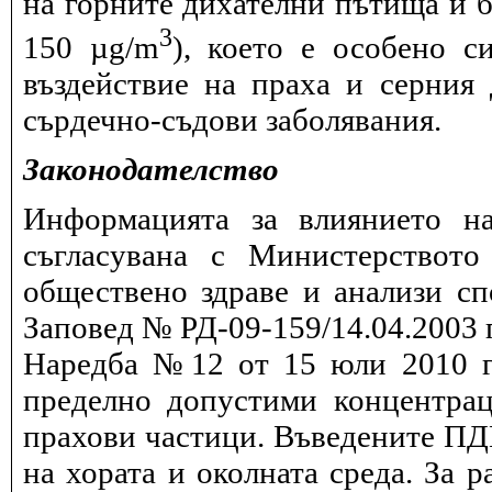
на горните дихателни пътища и б
3
150 µg/m
), което е особено с
въздействие на праха и серния
сърдечно-съдови заболявания.
Законодателство
Информацията за влиянието на
съгласувана с Министерството
обществено здраве и анализи сп
Заповед № РД-09-159/14.04.2003 г
Наредба №12 от 15 юли 2010 г.
пределно допустими концентрац
прахови частици. Въведените ПДК
на хората и околната среда. За 