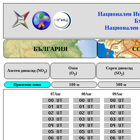
Национален Инс
Б
Национален 
БЪЛГАРИЯ
С
Озон
Серен диоксид
Азотен диоксид (NO
)
2
(O
)
(SO
)
3
2
Приземно ниво
100 м
500 м
07Aвг
08Aвг
09Aвг