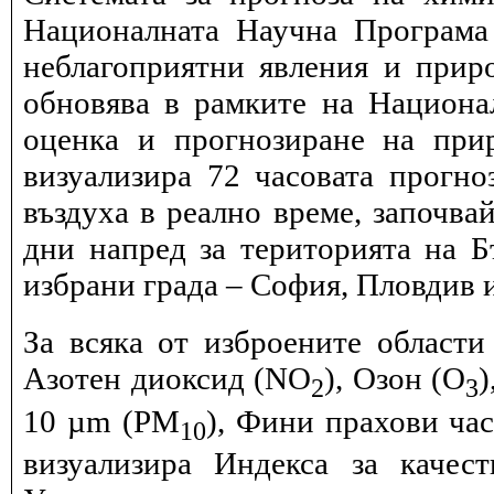
Националната Научна Програма 
неблагоприятни явления и прир
обновява в рамките на Национ
оценка и прогнозиране на при
визуализира 72 часовата прогн
въздуха в реално време, започва
дни напред за територията на Б
избрани града – София, Пловдив и
За всяка от изброените области
Азотен диоксид (NO
), Озон (O
)
2
3
10 µm (PM
), Фини прахови ча
10
визуализира Индекса за качес