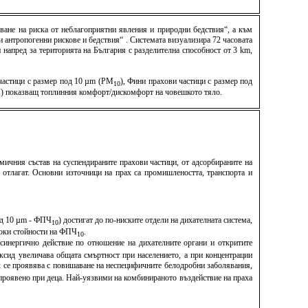
ване на риска от неблагоприятни явления и природни бедствия“, а към
антропогенни рискове и бедствия“ . Системата визуализира 72 часовата
напред за територията на България с разделителна способност от 3 km,
 частици с размер под 10 µm (PM
), Фини прахови частици с размер под
10
TCI) показващ топлинния комфорт/дискомфорт на човешкото тяло.
мичния състав на суспендираните прахови частици, от адсорбираните на
е отлагат. Основни източници на прах са промишлеността, транспорта и
под 10 µm - ФПЧ
) достигат до по-ниските отдели на дихателната система,
10
исоки стойности на ФПЧ
.
10
синергично действие по отношение на дихателните органи и откритите
ксид увеличава общата смъртност при населението, а при концентрации
х се проявява с повишаване на неспецифичните белодробни заболявания,
о проявено при деца. Най-уязвими на комбинираното въздействие на праха