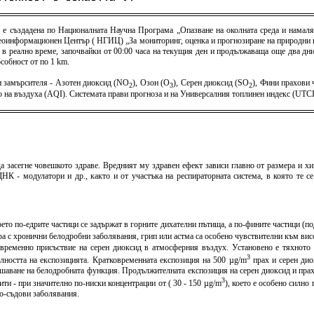
) е създадена по Националната Научна Програма „Опазване на околната среда и намаля
оинформационен Център ( НГИЦ) „За мониторинг, оценка и прогнозиране на природни и 
 в реално време, започвайки от 00:00 часа на текущия ден и продължаваща още два дни 
собност от по 1 km.
 замърсителя - Азотен диоксид (NO
), Озон (O
), Серен диоксид (SO
), Фини прахови
2
3
2
тво на въздуха (AQI). Системата прави прогноза и на Универсалния топлинен индекс (U
а засегне човешкото здраве. Вредният му здравен ефект зависи главно от размера и хи
К - модулатори и др., както и от участъка на респираторната система, в която те с
оето по-едрите частици се задържат в горните дихателни пътища, а по-фините частици (
хора с хронични белодробни заболявания, грип или астма са особено чувствителни към в
овременно присъствие на серен диоксид в атмосферния въздух. Установено е тяхното 
3
елността на експозицията. Кратковременната експозиция на 500 µg/m
прах и серен дио
шаване на белодробната функция. Продължителната експозиция на серен диоксид и пра
3
и - при значително по-ниски концентрации от ( 30 - 150 µg/m
), което е особено силн
но-съдови заболявания.