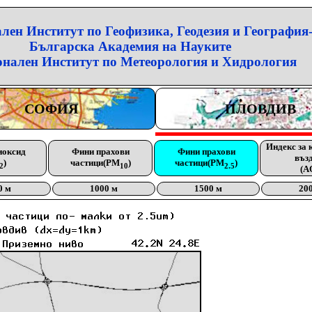
лен Институт по Геофизика, Геодезия и География
Българска Академия на Науките
нален Институт по Метеорология и Хидрология
СОФИЯ
ПЛОВДИВ
Индекс за 
иоксид
Фини прахови
Фини прахови
въз
)
частици(PM
)
частици(PM
)
2
10
2.5
(A
0 м
1000 м
1500 м
20