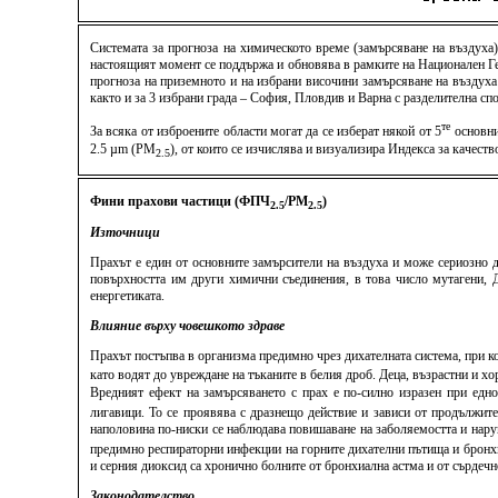
Системата за прогноза на химическото време (замърсяване на въздуха
настоящият момент се поддържа и обновява в рамките на Национален Ге
прогноза на приземното и на избрани височини замърсяване на въздуха
както и за 3 избрани града – София, Пловдив и Варна с разделителна спо
те
За всяка от изброените области могат да се изберат някой от 5
основни
2.5 µm (PM
), от които се изчислява и визуализира Индекса за качес
2.5
Фини прахови частици (ФПЧ
/PM
)
2.5
2.5
Източници
Прахът е един от основните замърсители на въздуха и може сериозно д
повърхността им други химични съединения, в това число мутагени, ДН
енергетиката.
Влияние върху човешкото здраве
Прахът постъпва в организма предимно чрез дихателната система, при к
като водят до увреждане на тъканите в белия дроб. Деца, възрастни и 
Вредният ефект на замърсяването с прах е по-силно изразен при едн
лигавици. То се проявява с дразнещо действие и зависи от продължит
наполовина по-ниски се наблюдава повишаване на заболяемостта и нару
предимно респираторни инфекции на горните дихателни пътища и бронхит
и серния диоксид са хронично болните от бронхиална астма и от сърдеч
Законодателство