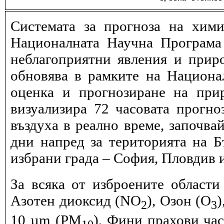
Системата за прогноза на хими
Националната Научна Програма 
неблагоприятни явления и прир
обновява в рамките на Национ
оценка и прогнозиране на при
визуализира 72 часовата прогн
въздуха в реално време, започва
дни напред за територията на Б
избрани града – София, Пловдив и
За всяка от изброените области
Азотен диоксид (NO
), Озон (O
)
2
3
10 µm (PM
), Фини прахови ча
10