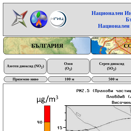
Национален Инс
Б
Национален 
БЪЛГАРИЯ
С
Озон
Серен диоксид
Азотен диоксид (NO
)
2
(O
)
(SO
)
3
2
Приземно ниво
100 м
500 м