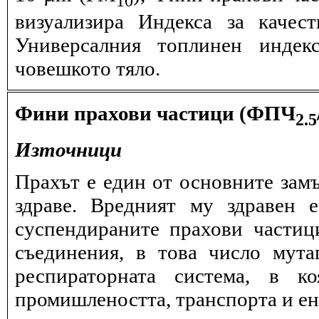
визуализира Индекса за качес
Универсалния топлинен индек
човешкото тяло.
Фини прахови частици (ФПЧ
2.5
Източници
Прахът е един от основните замъ
здраве. Вредният му здравен 
суспендираните прахови частиц
съединения, в това число мута
респираторната система, в к
промишлеността, транспорта и ен