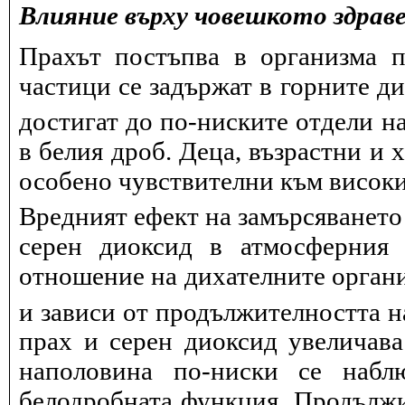
Влияние върху човешкото здрав
Прахът постъпва в организма п
частици се задържат в горните д
достигат до по-ниските отдели на
в белия дроб. Деца, възрастни и 
особено чувствителни към висок
Вредният ефект на замърсяването
серен диоксид в атмосферния 
отношение на дихателните органи
и зависи от продължителността н
прах и серен диоксид увеличав
наполовина по-ниски се набл
белодробната функция. Продължит