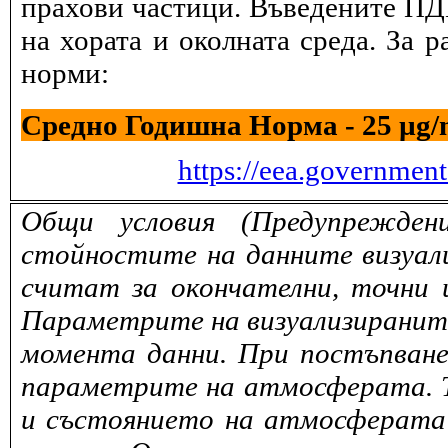
прахови частици. Въведените ПДК
на хората и околната среда. За 
норми:
Средно Годишна Норма - 25 µg
https://eea.governmen
Общи условия (Предупрежден
стойностите на данните визуали
считат за окончателни, точни 
Параметрите на визуализираните 
момента данни. При постъпване
параметрите на атмосферата. То
и състоянието на атмосферата 