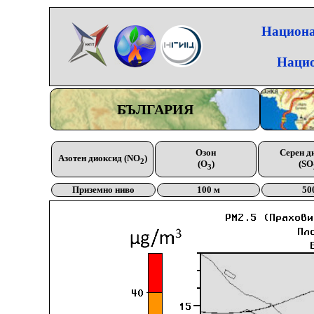
Национа
Нацио
БЪЛГАРИЯ
Озон
Серен д
Азотен диоксид (NO
)
2
(O
)
(SO
3
Приземно ниво
100 м
50