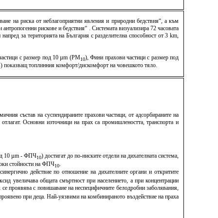
ване на риска от неблагоприятни явления и природни бедствия“, а към
антропогенни рискове и бедствия“ . Системата визуализира 72 часовата
напред за територията на България с разделителна способност от 3 km,
 частици с размер под 10 µm (PM
), Фини прахови частици с размер под
10
TCI) показващ топлинния комфорт/дискомфорт на човешкото тяло.
мичния състав на суспендираните прахови частици, от адсорбираните на
е отлагат. Основни източници на прах са промишлеността, транспорта и
под 10 µm - ФПЧ
) достигат до по-ниските отдели на дихателната система,
10
исоки стойности на ФПЧ
.
10
синергично действие по отношение на дихателните органи и откритите
ксид увеличава общата смъртност при населението, а при концентрации
х се проявява с повишаване на неспецифичните белодробни заболявания,
о проявено при деца. Най-уязвими на комбинираното въздействие на праха