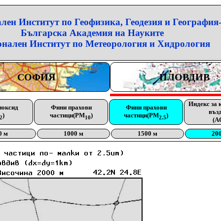
лен Институт по Геофизика, Геодезия и География
Българска Академия на Науките
нален Институт по Метеорология и Хидрология
СОФИЯ
ПЛОВДИВ
Индекс за 
иоксид
Фини прахови
Фини прахови
въз
)
частици(PM
)
частици(PM
)
2
10
2.5
(A
0 м
1000 м
1500 м
20