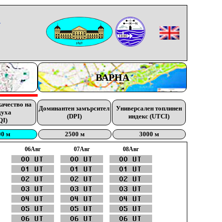
-
ВАРНА
качество на
Доминантен замърсител
Универсален топлинен
духа
(DPI)
индекс (UTCI)
QI)
00 м
2500 м
3000 м
06Aвг
07Aвг
08Aвг