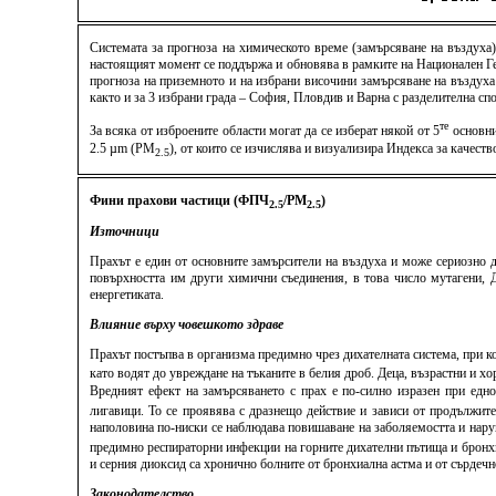
Системата за прогноза на химическото време (замърсяване на въздуха
настоящият момент се поддържа и обновява в рамките на Национален Ге
прогноза на приземното и на избрани височини замърсяване на въздуха
както и за 3 избрани града – София, Пловдив и Варна с разделителна спо
те
За всяка от изброените области могат да се изберат някой от 5
основни
2.5 µm (PM
), от които се изчислява и визуализира Индекса за качес
2.5
Фини прахови частици (ФПЧ
/PM
)
2.5
2.5
Източници
Прахът е един от основните замърсители на въздуха и може сериозно д
повърхността им други химични съединения, в това число мутагени, ДН
енергетиката.
Влияние върху човешкото здраве
Прахът постъпва в организма предимно чрез дихателната система, при к
като водят до увреждане на тъканите в белия дроб. Деца, възрастни и 
Вредният ефект на замърсяването с прах е по-силно изразен при едн
лигавици. То се проявява с дразнещо действие и зависи от продължит
наполовина по-ниски се наблюдава повишаване на заболяемостта и нару
предимно респираторни инфекции на горните дихателни пътища и бронхит
и серния диоксид са хронично болните от бронхиална астма и от сърдеч
Законодателство