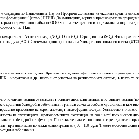
) е създадена по Националната Научна Програма „Опазване на околната среда и намаля
оинформационен Център ( НГИЦ) „За мониторинг, оценка и прогнозиране на природни и 
 в реално време, започвайки от 00:00 часа на текущия ден и продължаваща още два дни 
собност от по 1 km.
 замърсителя - Азотен диоксид (NO
), Озон (O
), Серен диоксид (SO
), Фини прахови
2
3
2
тво на въздуха (AQI). Системата прави прогноза и на Универсалния топлинен индекс (U
а засегне човешкото здраве. Вредният му здравен ефект зависи главно от размера и хи
К - модулатори и др., както и от участъка на респираторната система, в която те с
оето по-едрите частици се задържат в горните дихателни пътища, а по-фините частици (
хора с хронични белодробни заболявания, грип или астма са особено чувствителни към в
овременно присъствие на серен диоксид в атмосферния въздух. Установено е тяхното 
3
елността на експозицията. Кратковременната експозиция на 500 µg/m
прах и серен дио
шаване на белодробната функция. Продължителната експозиция на серен диоксид и пра
3
и - при значително по-ниски концентрации от ( 30 - 150 µg/m
), което е особено силн
но-съдови заболявания.