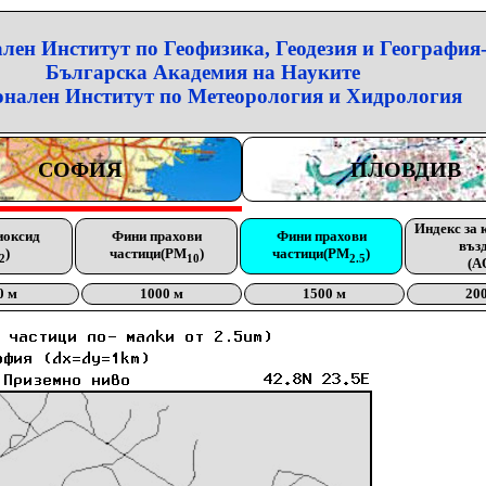
лен Институт по Геофизика, Геодезия и География
Българска Академия на Науките
нален Институт по Метеорология и Хидрология
СОФИЯ
ПЛОВДИВ
Индекс за 
иоксид
Фини прахови
Фини прахови
въз
)
частици(PM
)
частици(PM
)
2
10
2.5
(A
0 м
1000 м
1500 м
20