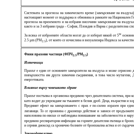
Системата за прогноза на химическото време (замърсяване на въздуха
настоящият момент се поддържа и обновява в рамките на Национален Ге
прогноза на приземното и на избрани височини замърсяване на въздуха
както и за 3 избрани града – София, Пловдив и Варна с разделителна спо
те
За всяка от изброените области могат да се изберат някой от 5
основни
2.5 µm (PM
), от които се изчислява и визуализира Индекса за качес
2.5
Фини прахови частици (ФПЧ
/PM
)
2.5
2.5
Източници
Прахът е един от основните замърсители на въздуха и може сериозно д
повърхността им други химични съединения, в това число мутагени, ДН
енергетиката.
Влияние върху човешкото здраве
Прахът постъпва в организма предимно чрез дихателната система, при к
като водят до увреждане на тъканите в белия дроб. Деца, възрастни и 
Вредният ефект на замърсяването с прах е по-силно изразен при едн
лигавици. То се проявява с дразнещо действие и зависи от продължит
наполовина по-ниски се наблюдава повишаване на заболяемостта и нару
предимно респираторни инфекции на горните дихателни пътища и бронхит
и серния диоксид са хронично болните от бронхиална астма и от сърдеч
Законодателство