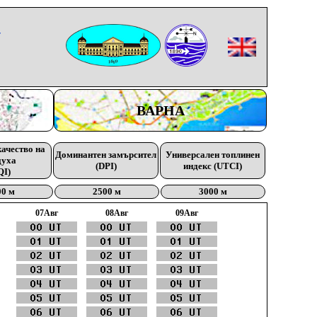
-
ВАРНА
качество на
Доминантен замърсител
Универсален топлинен
духа
(DPI)
индекс (UTCI)
QI)
00 м
2500 м
3000 м
07Aвг
08Aвг
09Aвг