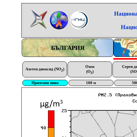
Национа
Нацио
БЪЛГАРИЯ
Озон
Серен д
Азотен диоксид (NO
)
2
(O
)
(SO
3
Приземно ниво
100 м
50