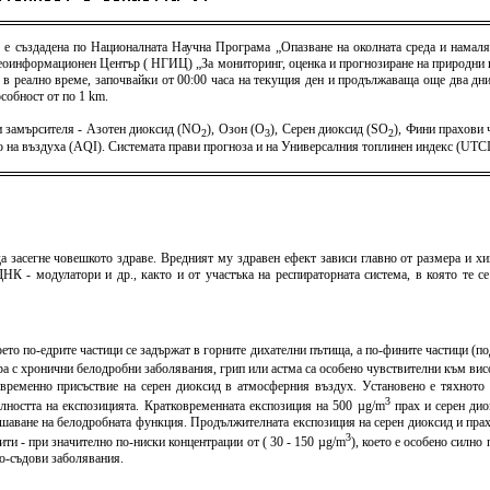
) е създадена по Националната Научна Програма „Опазване на околната среда и намаля
оинформационен Център ( НГИЦ) „За мониторинг, оценка и прогнозиране на природни и 
 в реално време, започвайки от 00:00 часа на текущия ден и продължаваща още два дни 
собност от по 1 km.
 замърсителя - Азотен диоксид (NO
), Озон (O
), Серен диоксид (SO
), Фини прахови
2
3
2
тво на въздуха (AQI). Системата прави прогноза и на Универсалния топлинен индекс (U
а засегне човешкото здраве. Вредният му здравен ефект зависи главно от размера и хи
К - модулатори и др., както и от участъка на респираторната система, в която те с
оето по-едрите частици се задържат в горните дихателни пътища, а по-фините частици (
хора с хронични белодробни заболявания, грип или астма са особено чувствителни към в
овременно присъствие на серен диоксид в атмосферния въздух. Установено е тяхното 
3
елността на експозицията. Кратковременната експозиция на 500 µg/m
прах и серен дио
шаване на белодробната функция. Продължителната експозиция на серен диоксид и пра
3
и - при значително по-ниски концентрации от ( 30 - 150 µg/m
), което е особено силн
но-съдови заболявания.