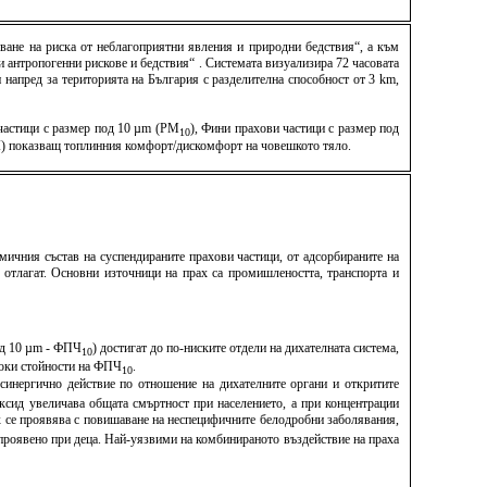
ване на риска от неблагоприятни явления и природни бедствия“, а към
антропогенни рискове и бедствия“ . Системата визуализира 72 часовата
напред за територията на България с разделителна способност от 3 km,
 частици с размер под 10 µm (PM
), Фини прахови частици с размер под
10
TCI) показващ топлинния комфорт/дискомфорт на човешкото тяло.
мичния състав на суспендираните прахови частици, от адсорбираните на
е отлагат. Основни източници на прах са промишлеността, транспорта и
под 10 µm - ФПЧ
) достигат до по-ниските отдели на дихателната система,
10
исоки стойности на ФПЧ
.
10
синергично действие по отношение на дихателните органи и откритите
ксид увеличава общата смъртност при населението, а при концентрации
х се проявява с повишаване на неспецифичните белодробни заболявания,
о проявено при деца. Най-уязвими на комбинираното въздействие на праха