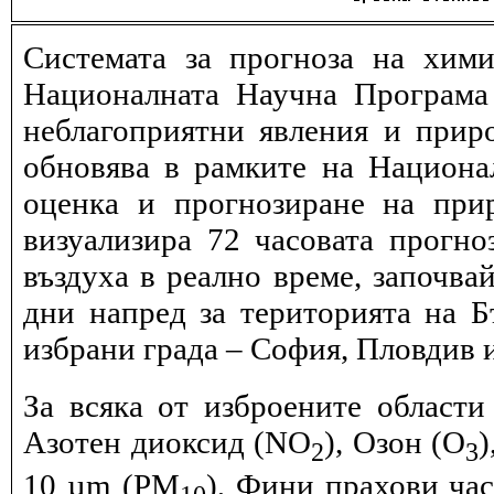
Системата за прогноза на хими
Националната Научна Програма 
неблагоприятни явления и прир
обновява в рамките на Национ
оценка и прогнозиране на при
визуализира 72 часовата прогн
въздуха в реално време, започва
дни напред за територията на Б
избрани града – София, Пловдив и
За всяка от изброените области
Азотен диоксид (NO
), Озон (O
)
2
3
10 µm (PM
), Фини прахови ча
10