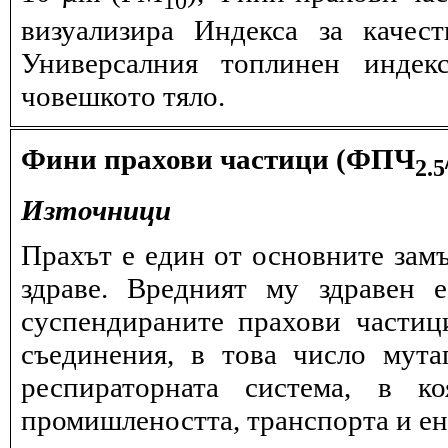
визуализира Индекса за качес
Универсалния топлинен индек
човешкото тяло.
Фини прахови частици (ФПЧ
2.5
Източници
Прахът е един от основните замъ
здраве. Вредният му здравен 
суспендираните прахови частиц
съединения, в това число мута
респираторната система, в к
промишлеността, транспорта и ен