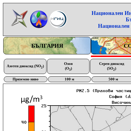
Национален Инс
Б
Национален 
БЪЛГАРИЯ
С
Озон
Серен диоксид
Азотен диоксид (NO
)
2
(O
)
(SO
)
3
2
Приземно ниво
100 м
500 м