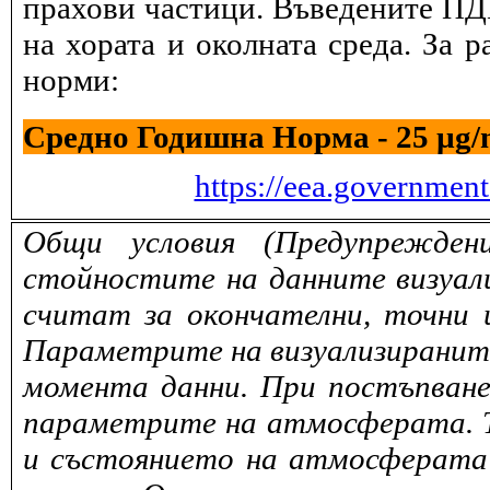
прахови частици. Въведените ПДК
на хората и околната среда. За 
норми:
Средно Годишна Норма - 25 µg
https://eea.governmen
Общи условия (Предупрежден
стойностите на данните визуали
считат за окончателни, точни 
Параметрите на визуализираните 
момента данни. При постъпване
параметрите на атмосферата. То
и състоянието на атмосферата 