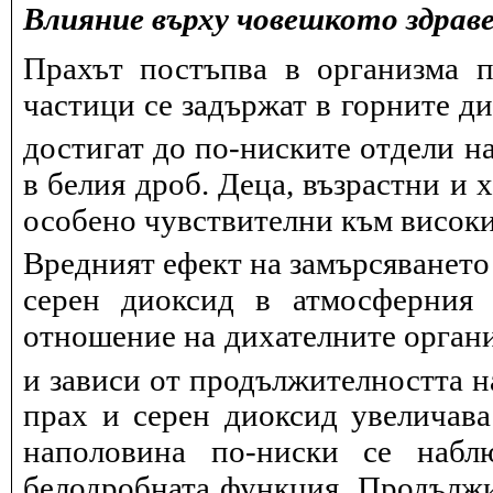
Влияние върху човешкото здрав
Прахът постъпва в организма п
частици се задържат в горните д
достигат до по-ниските отдели на
в белия дроб. Деца, възрастни и 
особено чувствителни към висок
Вредният ефект на замърсяването
серен диоксид в атмосферния 
отношение на дихателните органи
и зависи от продължителността н
прах и серен диоксид увеличав
наполовина по-ниски се набл
белодробната функция. Продължит