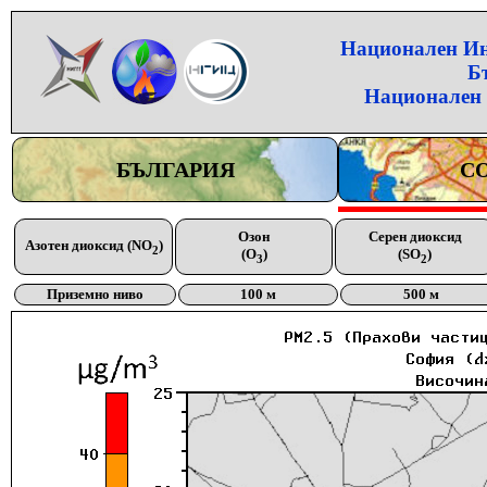
Национален Инс
Б
Национален 
БЪЛГАРИЯ
С
Озон
Серен диоксид
Азотен диоксид (NO
)
2
(O
)
(SO
)
3
2
Приземно ниво
100 м
500 м