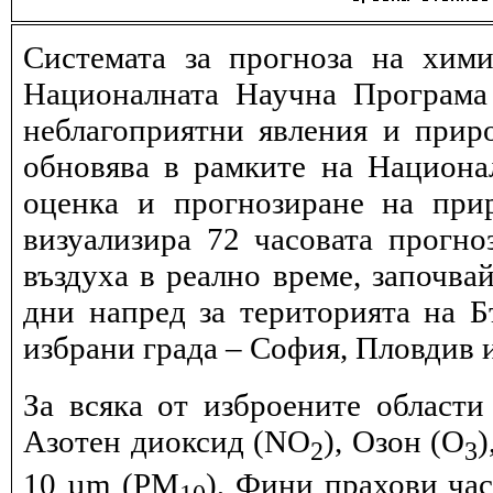
Системата за прогноза на хими
Националната Научна Програма 
неблагоприятни явления и прир
обновява в рамките на Национ
оценка и прогнозиране на при
визуализира 72 часовата прогн
въздуха в реално време, започва
дни напред за територията на Б
избрани града – София, Пловдив и
За всяка от изброените области
Азотен диоксид (NO
), Озон (O
)
2
3
10 µm (PM
), Фини прахови ча
10