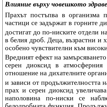
Влияние върху човешкото здрав
Прахът постъпва в организма п
частици се задържат в горните д
достигат до по-ниските отдели на
в белия дроб. Деца, възрастни и 
особено чувствителни към висок
Вредният ефект на замърсяването
серен диоксид в атмосферния 
отношение на дихателните органи
и зависи от продължителността н
прах и серен диоксид увеличав
наполовина по-ниски се набл
белодробната функция. Продължит