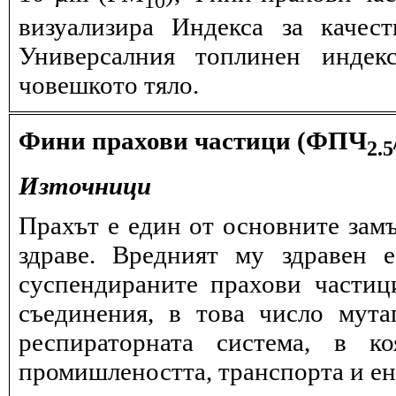
визуализира Индекса за качес
Универсалния топлинен индек
човешкото тяло.
Фини прахови частици (ФПЧ
2.5
Източници
Прахът е един от основните замъ
здраве. Вредният му здравен 
суспендираните прахови частиц
съединения, в това число мута
респираторната система, в к
промишлеността, транспорта и ен