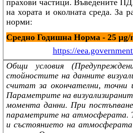
прахови частици. Въведените ПДК
на хората и околната среда. За 
норми:
Средно Годишна Норма - 25 µg
https://eea.governmen
Общи условия (Предупрежден
стойностите на данните визуали
считат за окончателни, точни 
Параметрите на визуализираните 
момента данни. При постъпване
параметрите на атмосферата. То
и състоянието на атмосферата 