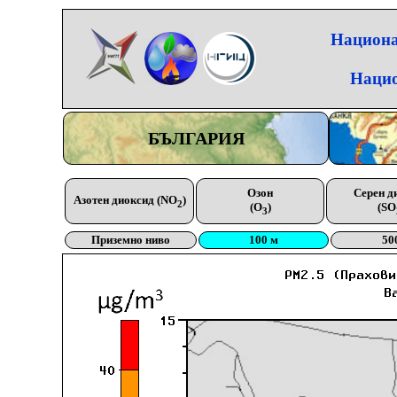
Национа
Нацио
БЪЛГАРИЯ
Озон
Серен д
Азотен диоксид (NO
)
2
(O
)
(SO
3
Приземно ниво
100 м
50