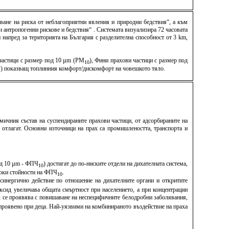
ване на риска от неблагоприятни явления и природни бедствия“, а към
антропогенни рискове и бедствия“ . Системата визуализира 72 часовата
напред за територията на България с разделителна способност от 3 km,
 частици с размер под 10 µm (PM
), Фини прахови частици с размер под
10
TCI) показващ топлинния комфорт/дискомфорт на човешкото тяло.
мичния състав на суспендираните прахови частици, от адсорбираните на
е отлагат. Основни източници на прах са промишлеността, транспорта и
под 10 µm - ФПЧ
) достигат до по-ниските отдели на дихателната система,
10
исоки стойности на ФПЧ
.
10
синергично действие по отношение на дихателните органи и откритите
ксид увеличава общата смъртност при населението, а при концентрации
х се проявява с повишаване на неспецифичните белодробни заболявания,
о проявено при деца. Най-уязвими на комбинираното въздействие на праха