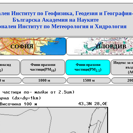
лен Институт по Геофизика, Геодезия и География
Българска Академия на Науките
нален Институт по Метеорология и Хидрология
СОФИЯ
ПЛОВДИВ
Индекс за 
иоксид
Фини прахови
Фини прахови
въз
)
частици(PM
)
частици(PM
)
2
10
2.5
(A
0 м
1000 м
1500 м
20