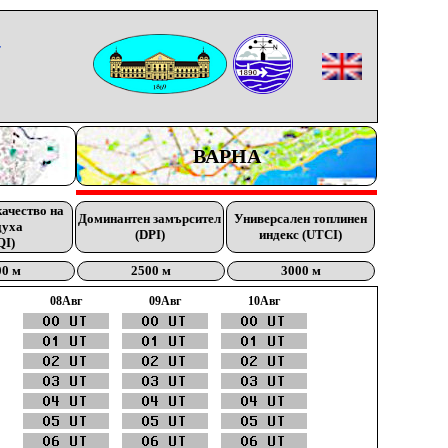
-
ВАРНА
качество на
Доминантен замърсител
Универсален топлинен
духа
(DPI)
индекс (UTCI)
QI)
00 м
2500 м
3000 м
08Aвг
09Aвг
10Aвг