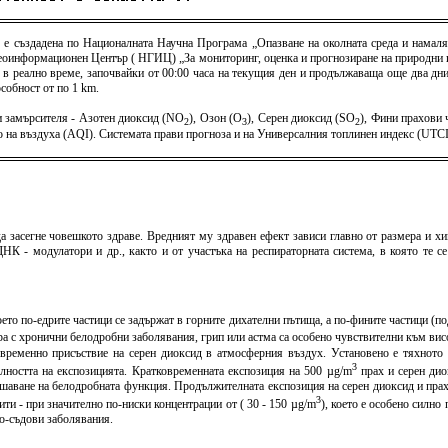
) е създадена по Националната Научна Програма „Опазване на околната среда и намаля
оинформационен Център ( НГИЦ) „За мониторинг, оценка и прогнозиране на природни и 
 в реално време, започвайки от 00:00 часа на текущия ден и продължаваща още два дни 
собност от по 1 km.
 замърсителя - Азотен диоксид (NO
), Озон (O
), Серен диоксид (SO
), Фини прахови
2
3
2
тво на въздуха (AQI). Системата прави прогноза и на Универсалния топлинен индекс (U
а засегне човешкото здраве. Вредният му здравен ефект зависи главно от размера и хи
К - модулатори и др., както и от участъка на респираторната система, в която те с
оето по-едрите частици се задържат в горните дихателни пътища, а по-фините частици (
хора с хронични белодробни заболявания, грип или астма са особено чувствителни към в
овременно присъствие на серен диоксид в атмосферния въздух. Установено е тяхното 
3
елността на експозицията. Кратковременната експозиция на 500 µg/m
прах и серен дио
шаване на белодробната функция. Продължителната експозиция на серен диоксид и пра
3
и - при значително по-ниски концентрации от ( 30 - 150 µg/m
), което е особено силн
но-съдови заболявания.