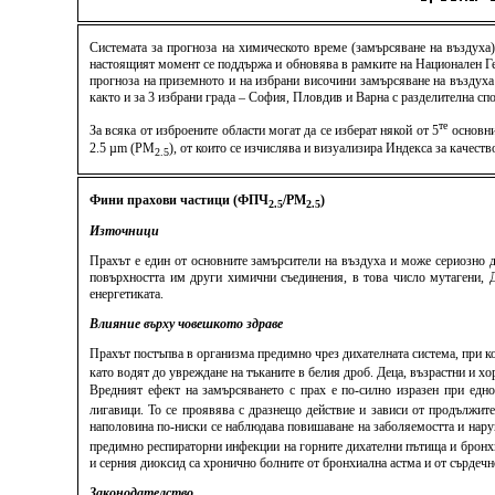
Системата за прогноза на химическото време (замърсяване на въздуха
настоящият момент се поддържа и обновява в рамките на Национален Ге
прогноза на приземното и на избрани височини замърсяване на въздуха
както и за 3 избрани града – София, Пловдив и Варна с разделителна спо
те
За всяка от изброените области могат да се изберат някой от 5
основни
2.5 µm (PM
), от които се изчислява и визуализира Индекса за качес
2.5
Фини прахови частици (ФПЧ
/PM
)
2.5
2.5
Източници
Прахът е един от основните замърсители на въздуха и може сериозно д
повърхността им други химични съединения, в това число мутагени, ДН
енергетиката.
Влияние върху човешкото здраве
Прахът постъпва в организма предимно чрез дихателната система, при к
като водят до увреждане на тъканите в белия дроб. Деца, възрастни и 
Вредният ефект на замърсяването с прах е по-силно изразен при едн
лигавици. То се проявява с дразнещо действие и зависи от продължит
наполовина по-ниски се наблюдава повишаване на заболяемостта и нару
предимно респираторни инфекции на горните дихателни пътища и бронхит
и серния диоксид са хронично болните от бронхиална астма и от сърдеч
Законодателство