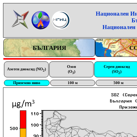
Национален Инс
Б
Национален 
БЪЛГАРИЯ
С
Озон
Серен диоксид
Азотен диоксид (NO
)
2
(O
)
(SO
)
3
2
Приземно ниво
100 м
500 м