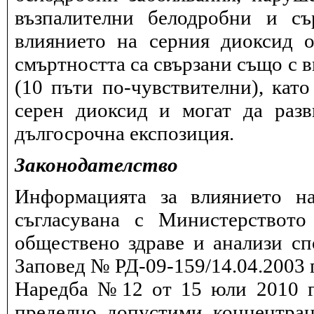
възпалителни белодробни и съ
влиянието на серния диоксид о
смъртността са свързани също с в
(10 пъти по-чувствителни), като
серен диоксид и могат да разв
дългосрочна експозиция.
Законодателство
Информацията за влиянието на
съгласувана с Министерството
обществено здраве и анализи сп
Заповед № РД-09-159/14.04.2003 г
Наредба №12 от 15 юли 2010 г.
пределно допустими концентрац