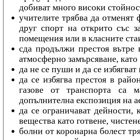
добиват много високи стойнос
учителите трябва да отменят 
друг спорт на открито със з
помещения или в класните ста
cда продължи престоя вътре 
атмосферно замърсяване, като 
да не се пуши и да се избягва
да се избягва престоя в райо
газове от транспорта са 
допълнителна експозиция на а
да се ограничават дейности, 
вещества като готвене, чисте
болни от коронарна болест тря