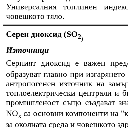
Универсалния топлинен индек
човешкото тяло.
Серен диоксид (SO
2
)
Източници
Серният диоксид е важен пред
образуват главно при изгарянето 
антропогенен източник на замъ
топлоелектрически централи и б
промишленост също създават зн
NО
са основни компоненти на "к
x
за околната среда и човешкото здр