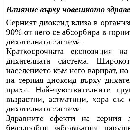
Влияние върху човешкото здрав
Серният диоксид влиза в организ
90% от него се абсорбира в горни
дихателната система.
Краткосрочната експозиция н
дихателната система. Широко
населението към него варират, но
на серния диоксид върху дихат
праха. Най-чувствителните гр
възрастни, астматици, хора със
дихателната система.
Здравните ефекти на серния 
белодробни заболявания, наруш