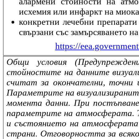
алармени стойности на атмо
исхемия или инфаркт на миока
конкретни лечебни препарати 
свързани със замърсяването на
https://eea.governmen
Общи условия (Предупрежден
стойностите на данните визуали
считат за окончателни, точни 
Параметрите на визуализираните 
момента данни. При постъпване
параметрите на атмосферата. То
и състоянието на атмосферата 
страни. Отговорността за всяко