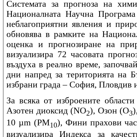
Системата за прогноза на хими
Националната Научна Програма 
неблагоприятни явления и прир
обновява в рамките на Национ
оценка и прогнозиране на при
визуализира 72 часовата прогн
въздуха в реално време, започва
дни напред за територията на Б
избрани града – София, Пловдив и
За всяка от изброените области
Азотен диоксид (NO
), Озон (O
)
2
3
10 µm (PM
), Фини прахови ча
10
визуализира Индекса за качес