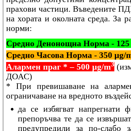
прахови частици. Въведените ПДК
на хората и околната среда. За 
норми:
Средно Денонощна Норма - 125
Средно Часова Норма - 350 µg/
3
Алармен праг * – 500 µg/m
(изм
ДОАС)
* При превишаване на алармен
ограничаване на вредното въздейс
да се избягват напрегнати 
препоръчва те да се извършат
предупредили за по-слабо з