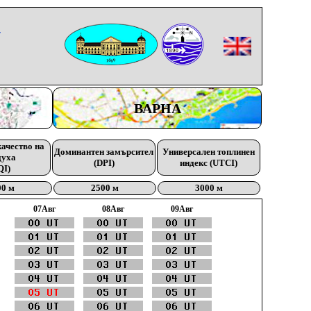
-
ВАРНА
качество на
Доминантен замърсител
Универсален топлинен
духа
(DPI)
индекс (UTCI)
QI)
00 м
2500 м
3000 м
07Aвг
08Aвг
09Aвг