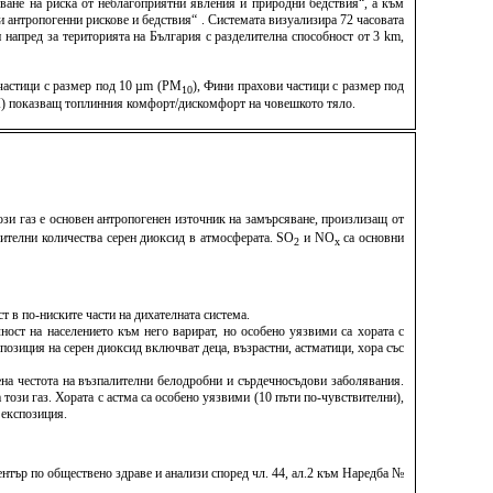
ване на риска от неблагоприятни явления и природни бедствия“, а към
антропогенни рискове и бедствия“ . Системата визуализира 72 часовата
напред за територията на България с разделителна способност от 3 km,
 частици с размер под 10 µm (PM
), Фини прахови частици с размер под
10
TCI) показващ топлинния комфорт/дискомфорт на човешкото тяло.
Този газ е основен антропогенен източник на замърсяване, произлизащ от
ителни количества серен диоксид в атмосферата. SO
и NО
са основни
2
x
т в по-ниските части на дихателната система.
ост на населението към него варират, но особено уязвими са хората с
озиция на серен диоксид включват деца, възрастни, астматици, хора със
на честота на възпалителни белодробни и сърдечносъдови заболявания.
 този газ. Хората с астма са особено уязвими (10 пъти по-чувствителни),
 експозиция.
тър по обществено здраве и анализи според чл. 44, ал.2 към Наредба №