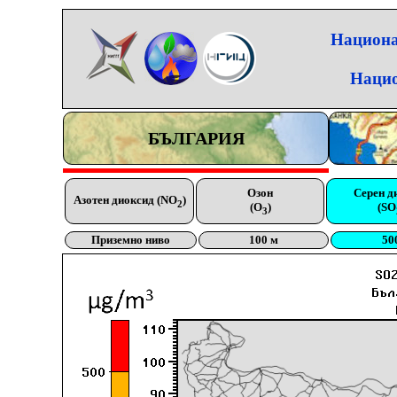
Национа
Нацио
БЪЛГАРИЯ
Озон
Серен д
Азотен диоксид (NO
)
2
(O
)
(SO
3
Приземно ниво
100 м
50