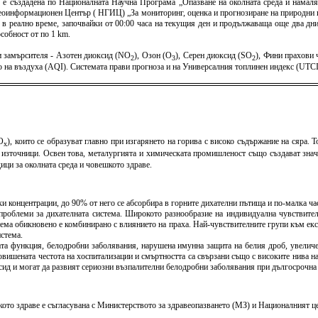
) е създадена по Националната Научна Програма „Опазване на околната среда и намаля
оинформационен Център ( НГИЦ) „За мониторинг, оценка и прогнозиране на природни и 
 в реално време, започвайки от 00:00 часа на текущия ден и продължаваща още два дни 
собност от по 1 km.
 замърсителя - Азотен диоксид (NO
), Озон (O
), Серен диоксид (SO
), Фини прахови
2
3
2
тво на въздуха (AQI). Системата прави прогноза и на Универсалния топлинен индекс (U
O
), които се образуват главно при изгарянето на горива с високо съдържание на сяра. 
x
 източници. Освен това, металургията и химическата промишленост също създават знач
ици за околната среда и човешкото здраве.
и концентрации, до 90% от него се абсорбира в горните дихателни пътища и по-малка час
проблеми за дихателната система. Широкото разнообразие на индивидуална чувствителн
тема обикновено е комбинирано с влиянието на праха. Най-чувствителните групи към експ
стема.
та функция, белодробни заболявания, нарушена имунна защита на белия дроб, увеличе
овишената честота на хоспитализации и смъртността са свързани също с високите нива на
ксид и могат да развият сериозни възпалителни белодробни заболявания при дългосрочна
то здраве е съгласувана с Министерството за здравеопазването (МЗ) и Националният цен