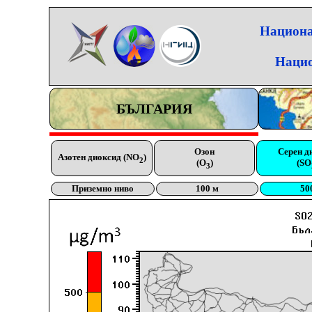
Национа
Нацио
БЪЛГАРИЯ
Озон
Серен д
Азотен диоксид (NO
)
2
(O
)
(SO
3
Приземно ниво
100 м
50