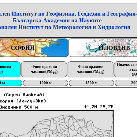
лен Институт по Геофизика, Геодезия и География
Българска Академия на Науките
нален Институт по Метеорология и Хидрология
СОФИЯ
ПЛОВДИВ
Индекс за 
иоксид
Фини прахови
Фини прахови
въз
)
частици(PM
)
частици(PM
)
2
10
2.5
(A
0 м
1000 м
1500 м
20