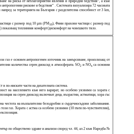
ване на риска от неблагоприятни явления и природни бедствия“, а към
антропогенни рискове и бедствия“ . Системата визуализира 72 часовата
напред за територията на България с разделителна способност от 3 km,
 частици с размер под 10 µm (PM
), Фини прахови частици с размер под
10
TCI) показващ топлинния комфорт/дискомфорт на човешкото тяло.
Този газ е основен антропогенен източник на замърсяване, произлизащ от
ителни количества серен диоксид в атмосферата. SO
и NО
са основни
2
x
т в по-ниските части на дихателната система.
ост на населението към него варират, но особено уязвими са хората с
озиция на серен диоксид включват деца, възрастни, астматици, хора със
на честота на възпалителни белодробни и сърдечносъдови заболявания.
 този газ. Хората с астма са особено уязвими (10 пъти по-чувствителни),
 експозиция.
тър по обществено здраве и анализи според чл. 44, ал.2 към Наредба №