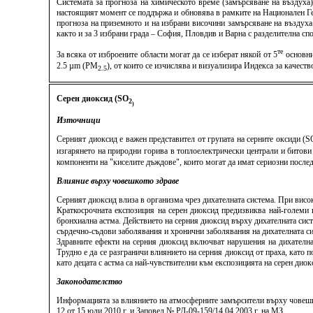
Системата за прогноза на химическото време (замърсяване на въздуха
настоящият момент се поддържа и обновява в рамките на Национален Ге
прогноза на приземното и на избрани височини замърсяване на въздуха
както и за 3 избрани града – София, Пловдив и Варна с разделителна спо
те
За всяка от изброените области могат да се изберат някой от 5
основни
2.5 µm (PM
), от които се изчислява и визуализира Индекса за качес
2.5
Серен диоксид (SO
2
)
Източници
Серният диоксид е важен представител от групата на серните оксиди (S
изгарянето на природни горива в топлоелектрически централи и битови
компоненти на "киселите дъждове", които могат да имат сериозни послед
Влияние върху човешкото здраве
Серният диоксид влиза в организма чрез дихателната система. При висок
Краткосрочната експозиция на серен диоксид предизвиква най-големи 
бронхиална астма. Действието на серния диоксид върху дихателната сис
сърдечно-съдови заболявания и хронични заболявания на дихателната си
Здравните ефекти на серния диоксид включват нарушения на дихателна
Трудно е да се разграничи влиянието на серния диоксид от праха, като п
като децата с астма са най-чувствителни към експозицията на серен дио
Законодателство
Информацията за влиянието на атмосферните замърсители върху човешко
12 от 15 юли 2010 г. и Заповед № РД-09-159/14.04.2003 г. на МЗ.