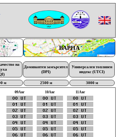
-
ВАРНА
качество на
Доминантен замърсител
Универсален топлинен
духа
(DPI)
индекс (UTCI)
QI)
00 м
2500 м
3000 м
09Aвг
10Aвг
11Aвг