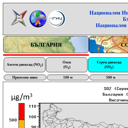
Национален Инс
Б
Национален 
БЪЛГАРИЯ
С
Озон
Серен диоксид
Азотен диоксид (NO
)
2
(O
)
(SO
)
3
2
Приземно ниво
100 м
500 м