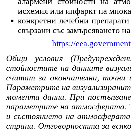
алармени стойности на атмо
исхемия или инфаркт на миока
конкретни лечебни препарати 
свързани със замърсяването на
https://eea.governmen
Общи условия (Предупрежден
стойностите на данните визуали
считат за окончателни, точни 
Параметрите на визуализираните 
момента данни. При постъпване
параметрите на атмосферата. То
и състоянието на атмосферата 
страни. Отговорността за всяко