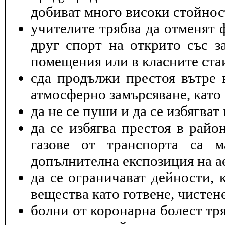
добиват много високи стойнос
учителите трябва да отменят 
друг спорт на открито със з
помещения или в класните ста
cда продължи престоя вътре 
атмосферно замърсяване, като 
да не се пуши и да се избягва
да се избягва престоя в райо
газове от транспорта са 
допълнителна експозиция на а
да се ограничават дейности, 
вещества като готвене, чисте
болни от коронарна болест тря