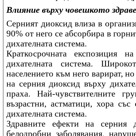
Влияние върху човешкото здрав
Серният диоксид влиза в организ
90% от него се абсорбира в горни
дихателната система.
Краткосрочната експозиция н
дихателната система. Широко
населението към него варират, но
на серния диоксид върху дихат
праха. Най-чувствителните гр
възрастни, астматици, хора със
дихателната система.
Здравните ефекти на серния 
белодробни заболявания, наруш