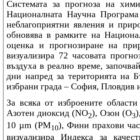
Системата за прогноза на хими
Националната Научна Програма 
неблагоприятни явления и прир
обновява в рамките на Национ
оценка и прогнозиране на при
визуализира 72 часовата прогн
въздуха в реално време, започва
дни напред за територията на Б
избрани града – София, Пловдив и
За всяка от изброените области
Азотен диоксид (NO
), Озон (O
)
2
3
10 µm (PM
), Фини прахови ча
10
визуализира Индекса за качес