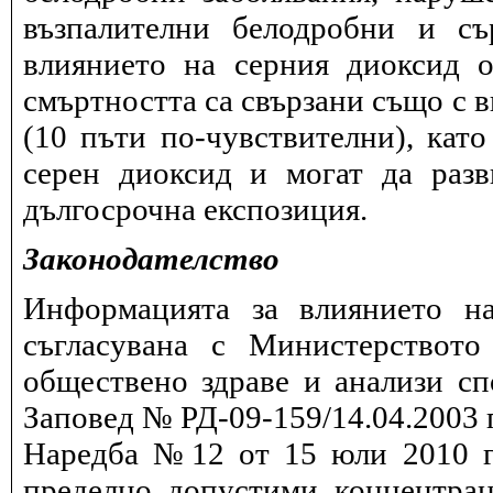
възпалителни белодробни и съ
влиянието на серния диоксид о
смъртността са свързани също с в
(10 пъти по-чувствителни), като
серен диоксид и могат да разв
дългосрочна експозиция.
Законодателство
Информацията за влиянието на
съгласувана с Министерството
обществено здраве и анализи сп
Заповед № РД-09-159/14.04.2003 г
Наредба №12 от 15 юли 2010 г.
пределно допустими концентрац