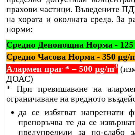
прахови частици. Въведените ПДК
на хората и околната среда. За 
норми:
Средно Денонощна Норма - 125
Средно Часова Норма - 350 µg/
3
Алармен праг * – 500 µg/m
(изм
ДОАС)
* При превишаване на алармен
ограничаване на вредното въздейс
да се избягват напрегнати 
препоръчва те да се извършат
предупредили за по-слабо з