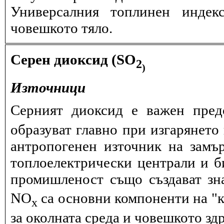
Универсалния топлинен индек
човешкото тяло.
Серен диоксид (SO
2
)
Източници
Серният диоксид е важен пред
образуват главно при изгарянето 
антропогенен източник на замъ
топлоелектрически централи и б
промишленост също създават зн
NО
са основни компоненти на "к
x
за околната среда и човешкото здр