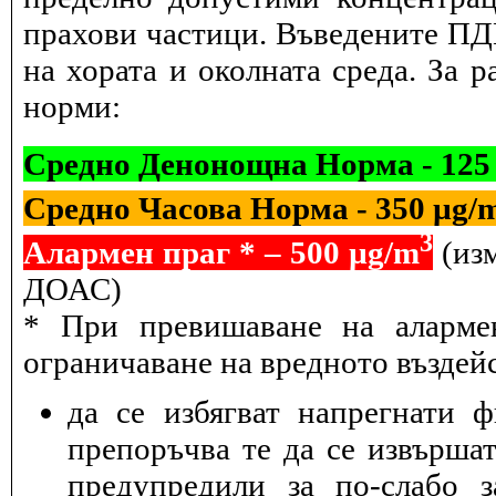
прахови частици. Въведените ПДК
на хората и околната среда. За 
норми:
Средно Денонощна Норма - 125
Средно Часова Норма - 350 µg/
3
Алармен праг * – 500 µg/m
(изм
ДОАС)
* При превишаване на алармен
ограничаване на вредното въздейс
да се избягват напрегнати 
препоръчва те да се извършат
предупредили за по-слабо з