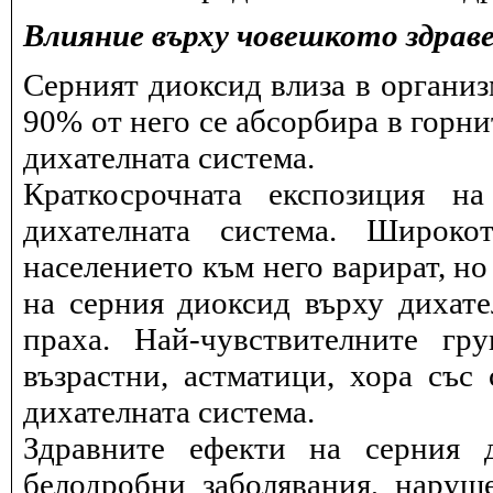
Влияние върху човешкото здрав
Серният диоксид влиза в организ
90% от него се абсорбира в горни
дихателната система.
Краткосрочната експозиция н
дихателната система. Широко
населението към него варират, но
на серния диоксид върху дихат
праха. Най-чувствителните гр
възрастни, астматици, хора със
дихателната система.
Здравните ефекти на серния 
белодробни заболявания, наруш