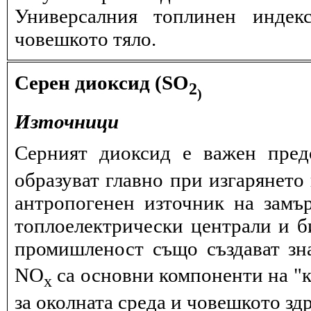
Универсалния топлинен индек
човешкото тяло.
Серен диоксид (SO
2
)
Източници
Серният диоксид е важен пред
образуват главно при изгарянето 
антропогенен източник на замъ
топлоелектрически централи и б
промишленост също създават зн
NО
са основни компоненти на "к
x
за околната среда и човешкото здр