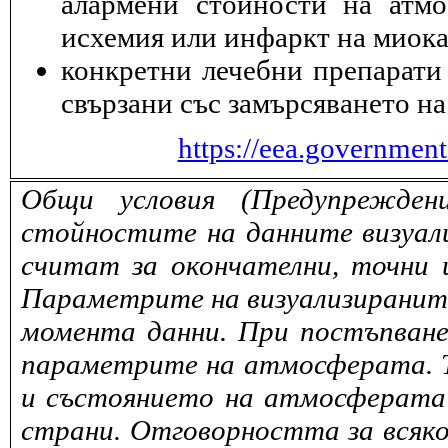
алармени стойности на атмо
исхемия или инфаркт на миока
конкретни лечебни препарати 
свързани със замърсяването на
https://eea.governmen
Общи условия (Предупрежден
стойностите на данните визуали
считат за окончателни, точни 
Параметрите на визуализираните 
момента данни. При постъпване
параметрите на атмосферата. То
и състоянието на атмосферата 
страни. Отговорността за всяко