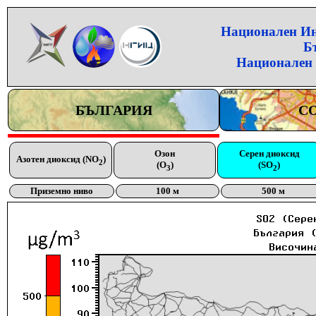
Национален Инс
Б
Национален 
БЪЛГАРИЯ
С
Озон
Серен диоксид
Азотен диоксид (NO
)
2
(O
)
(SO
)
3
2
Приземно ниво
100 м
500 м