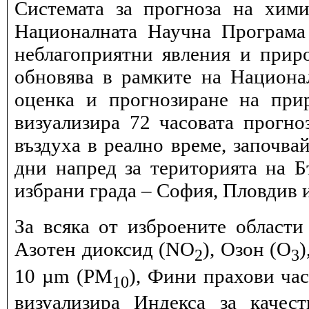
Системата за прогноза на хими
Националната Научна Програма 
неблагоприятни явления и прир
обновява в рамките на Национ
оценка и прогнозиране на при
визуализира 72 часовата прогн
въздуха в реално време, започва
дни напред за територията на Б
избрани града – София, Пловдив и
За всяка от изброените области
Азотен диоксид (NO
), Озон (O
)
2
3
10 µm (PM
), Фини прахови ча
10
визуализира Индекса за качес