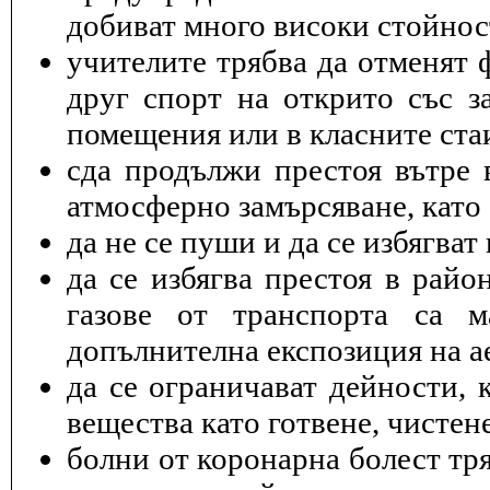
добиват много високи стойнос
учителите трябва да отменят 
друг спорт на открито със з
помещения или в класните ста
cда продължи престоя вътре 
атмосферно замърсяване, като 
да не се пуши и да се избягва
да се избягва престоя в райо
газове от транспорта са 
допълнителна експозиция на а
да се ограничават дейности, 
вещества като готвене, чисте
болни от коронарна болест тря