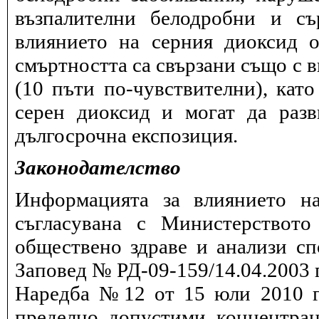
възпалителни белодробни и съ
влиянието на серния диоксид о
смъртността са свързани също с в
(10 пъти по-чувствителни), като
серен диоксид и могат да разв
дългосрочна експозиция.
Законодателство
Информацията за влиянието на
съгласувана с Министерството
обществено здраве и анализи сп
Заповед № РД-09-159/14.04.2003 г
Наредба №12 от 15 юли 2010 г.
пределно допустими концентрац