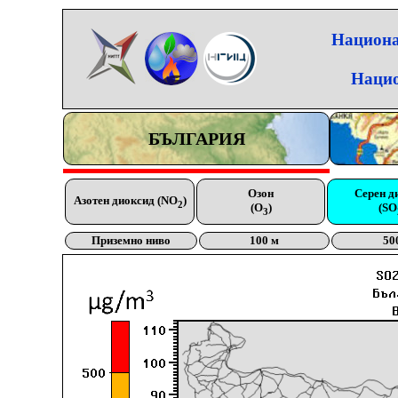
Национа
Нацио
БЪЛГАРИЯ
Озон
Серен д
Азотен диоксид (NO
)
2
(O
)
(SO
3
Приземно ниво
100 м
50