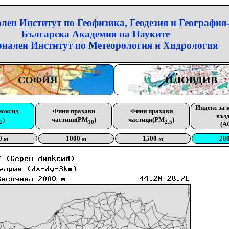
лен Институт по Геофизика, Геодезия и География
Българска Академия на Науките
нален Институт по Метеорология и Хидрология
СОФИЯ
ПЛОВДИВ
Индекс за 
иоксид
Фини прахови
Фини прахови
въз
)
частици(PM
)
частици(PM
)
2
10
2.5
(A
0 м
1000 м
1500 м
20