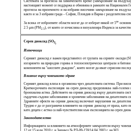
Системата за прогноза на химическото време (замърсяване на въздуха
настоящият момент се поддържа и обновява в рамките на Национален Ге
прогноза на приземното и на избрани височини замърсяване на въздуха
както и за 3 избрани града – София, Пловдив и Варна с разделителна спо
те
За всяка от изброените области могат да се изберат някой от 5
основни
2.5 µm (PM
), от които се изчислява и визуализира Индекса за качес
2.5
Серен диоксид (SO
2
)
Източници
Серният диоксид е важен представител от групата на серните оксиди (S
изгарянето на природни горива в топлоелектрически централи и битови
компоненти на "киселите дъждове", които могат да имат сериозни послед
Влияние върху човешкото здраве
Серният диоксид влиза в организма чрез дихателната система. При висок
Краткосрочната експозиция на серен диоксид предизвиква най-големи 
бронхиална астма. Действието на серния диоксид върху дихателната сис
сърдечно-съдови заболявания и хронични заболявания на дихателната си
Здравните ефекти на серния диоксид включват нарушения на дихателна
Трудно е да се разграничи влиянието на серния диоксид от праха, като п
като децата с астма са най-чувствителни към експозицията на серен дио
Законодателство
Информацията за влиянието на атмосферните замърсители върху човешко
12 от 15 юли 2010 г. и Заповед № РД-09-159/14.04.2003 г. на МЗ.