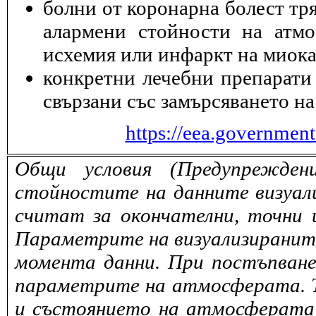
болни от коронарна болест тря
алармени стойности на атмо
исхемия или инфаркт на миока
конкретни лечебни препарати 
свързани със замърсяването на
https://eea.governmen
Общи условия (Предупрежден
стойностите на данните визуали
считат за окончателни, точни 
Параметрите на визуализираните 
момента данни. При постъпване
параметрите на атмосферата. То
и състоянието на атмосферата 