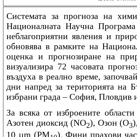
Системата за прогноза на хими
Националната Научна Програма 
неблагоприятни явления и прир
обновява в рамките на Национ
оценка и прогнозиране на при
визуализира 72 часовата прогн
въздуха в реално време, започва
дни напред за територията на Б
избрани града – София, Пловдив и
За всяка от изброените области
Азотен диоксид (NO
), Озон (O
)
2
3
10 µm (PM
), Фини прахови ча
10