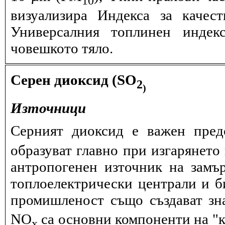
визуализира Индекса за качес
Универсалния топлинен индек
човешкото тяло.
Серен диоксид (SO
2
)
Източници
Серният диоксид е важен пред
образуват главно при изгарянето 
антропогенен източник на замъ
топлоелектрически централи и б
промишленост също създават зн
NО
са основни компоненти на "к
x