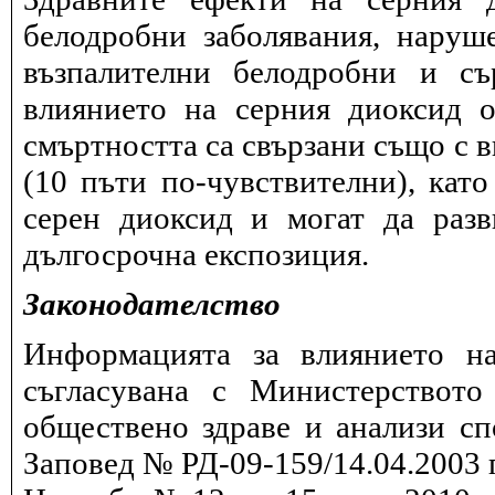
белодробни заболявания, наруш
възпалителни белодробни и съ
влиянието на серния диоксид о
смъртността са свързани също с в
(10 пъти по-чувствителни), като
серен диоксид и могат да разв
дългосрочна експозиция.
Законодателство
Информацията за влиянието на
съгласувана с Министерството
обществено здраве и анализи сп
Заповед № РД-09-159/14.04.2003 г