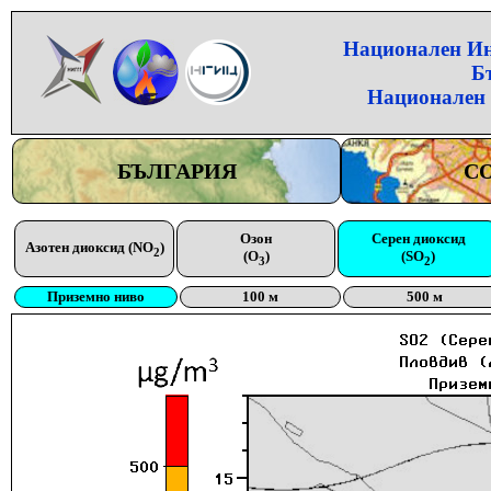
Национален Инс
Б
Национален 
БЪЛГАРИЯ
С
Озон
Серен диоксид
Азотен диоксид (NO
)
2
(O
)
(SO
)
3
2
Приземно ниво
100 м
500 м