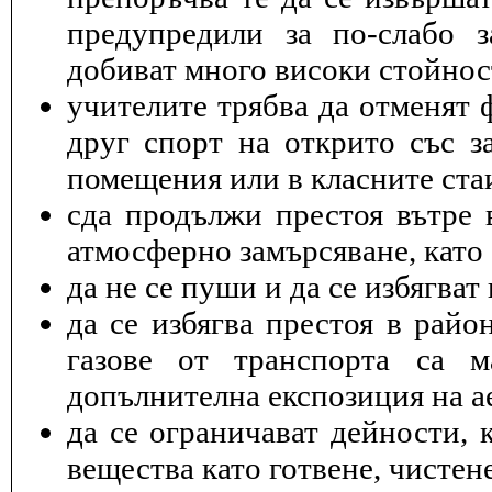
предупредили за по-слабо з
добиват много високи стойнос
учителите трябва да отменят 
друг спорт на открито със з
помещения или в класните ста
cда продължи престоя вътре 
атмосферно замърсяване, като 
да не се пуши и да се избягва
да се избягва престоя в райо
газове от транспорта са 
допълнителна експозиция на а
да се ограничават дейности, 
вещества като готвене, чисте