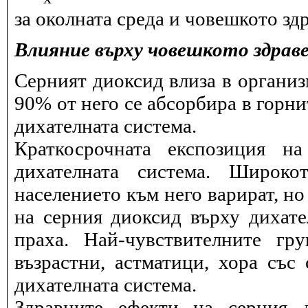
за околната среда и човешкото здр
Влияние върху човешкото здрав
Серният диоксид влиза в организ
90% от него се абсорбира в горни
дихателната система.
Краткосрочната експозиция н
дихателната система. Широко
населението към него варират, но
на серния диоксид върху дихат
праха. Най-чувствителните гр
възрастни, астматици, хора със
дихателната система.
Здравните ефекти на серния 