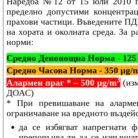
Наредба №12 от 15 юли 2010 г.
пределно допустими концентрац
прахови частици. Въведените ПДК
на хората и околната среда. За 
норми:
Средно Денонощна Норма - 125
Средно Часова Норма - 350 µg/
3
Алармен праг * – 500 µg/m
(изм
ДОАС)
* При превишаване на алармен
ограничаване на вредното въздейс
да се избягват напрегнати 
препоръчва те да се извършат