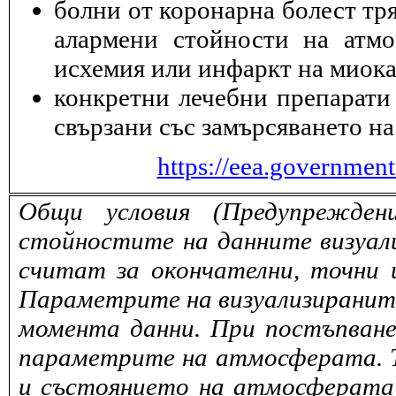
болни от коронарна болест тря
алармени стойности на атмо
исхемия или инфаркт на миока
конкретни лечебни препарати 
свързани със замърсяването на
https://eea.governmen
Общи условия (Предупрежден
стойностите на данните визуали
считат за окончателни, точни 
Параметрите на визуализираните 
момента данни. При постъпване
параметрите на атмосферата. То
и състоянието на атмосферата 