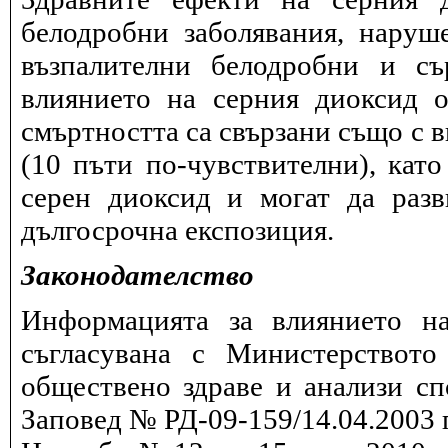
белодробни заболявания, наруш
възпалителни белодробни и съ
влиянието на серния диоксид о
смъртността са свързани също с в
(10 пъти по-чувствителни), като
серен диоксид и могат да разв
дългосрочна експозиция.
Законодателство
Информацията за влиянието на
съгласувана с Министерството
обществено здраве и анализи сп
Заповед № РД-09-159/14.04.2003 г