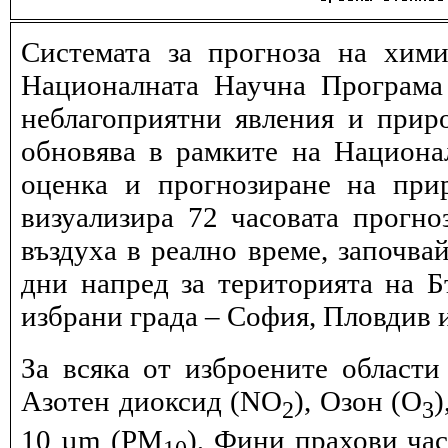
Системата за прогноза на хими
Националната Научна Програма 
неблагоприятни явления и прир
обновява в рамките на Национ
оценка и прогнозиране на при
визуализира 72 часовата прогн
въздуха в реално време, започва
дни напред за територията на Б
избрани града – София, Пловдив и
За всяка от изброените области
Азотен диоксид (NO
), Озон (O
)
2
3
10 µm (PM
), Фини прахови ча
10