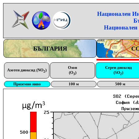
Национален Инс
Б
Национален 
БЪЛГАРИЯ
С
Озон
Серен диоксид
Азотен диоксид (NO
)
2
(O
)
(SO
)
3
2
Приземно ниво
100 м
500 м