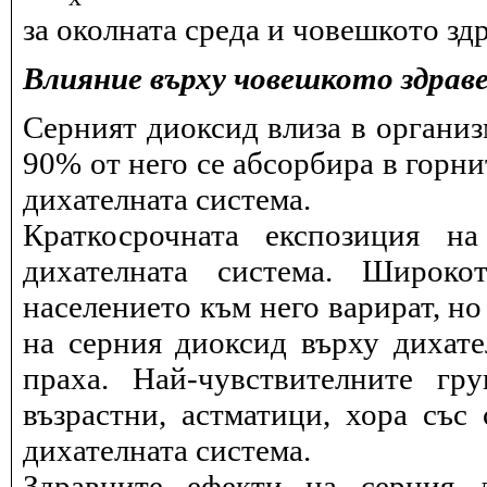
за околната среда и човешкото здр
Влияние върху човешкото здрав
Серният диоксид влиза в организ
90% от него се абсорбира в горни
дихателната система.
Краткосрочната експозиция н
дихателната система. Широко
населението към него варират, но
на серния диоксид върху дихат
праха. Най-чувствителните гр
възрастни, астматици, хора със
дихателната система.
Здравните ефекти на серния 