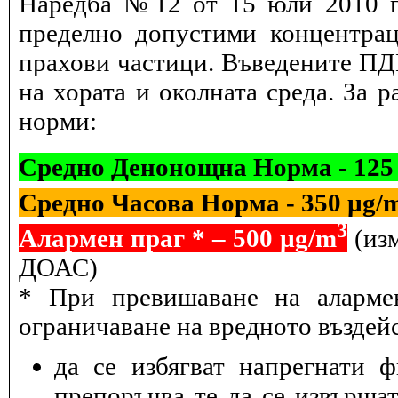
Наредба №12 от 15 юли 2010 г.
пределно допустими концентрац
прахови частици. Въведените ПДК
на хората и околната среда. За 
норми:
Средно Денонощна Норма - 125
Средно Часова Норма - 350 µg/
3
Алармен праг * – 500 µg/m
(изм
ДОАС)
* При превишаване на алармен
ограничаване на вредното въздейс
да се избягват напрегнати 
препоръчва те да се извършат