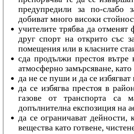
предупредили за по-слабо з
добиват много високи стойнос
учителите трябва да отменят 
друг спорт на открито със з
помещения или в класните ста
cда продължи престоя вътре 
атмосферно замърсяване, като 
да не се пуши и да се избягва
да се избягва престоя в райо
газове от транспорта са 
допълнителна експозиция на а
да се ограничават дейности, 
вещества като готвене, чисте