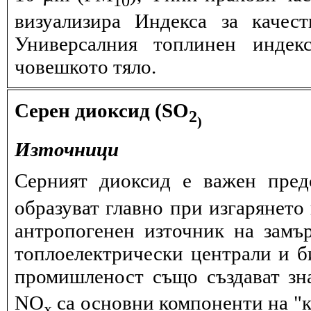
визуализира Индекса за качес
Универсалния топлинен индек
човешкото тяло.
Серен диоксид (SO
2
)
Източници
Серният диоксид е важен пред
образуват главно при изгарянето 
антропогенен източник на замъ
топлоелектрически централи и б
промишленост също създават зн
NО
са основни компоненти на "к
x