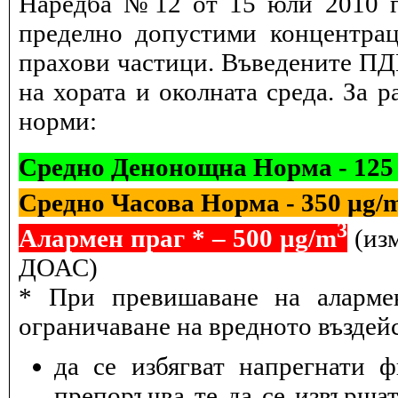
Наредба №12 от 15 юли 2010 г.
пределно допустими концентрац
прахови частици. Въведените ПДК
на хората и околната среда. За 
норми:
Средно Денонощна Норма - 125
Средно Часова Норма - 350 µg/
3
Алармен праг * – 500 µg/m
(изм
ДОАС)
* При превишаване на алармен
ограничаване на вредното въздейс
да се избягват напрегнати 
препоръчва те да се извършат