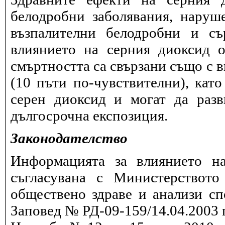
белодробни заболявания, наруш
възпалителни белодробни и съ
влиянието на серния диоксид о
смъртността са свързани също с в
(10 пъти по-чувствителни), като
серен диоксид и могат да разв
дългосрочна експозиция.
Законодателство
Информацията за влиянието на
съгласувана с Министерството
обществено здраве и анализи сп
Заповед № РД-09-159/14.04.2003 г