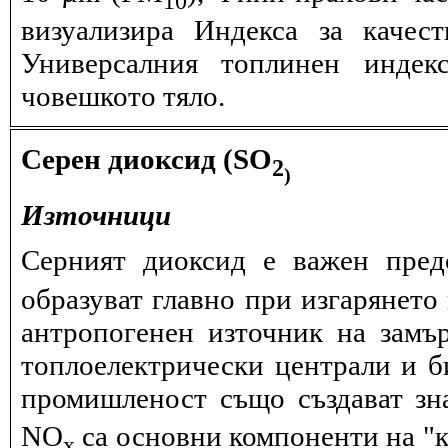
визуализира Индекса за качес
Универсалния топлинен индек
човешкото тяло.
Серен диоксид (SO
2
)
Източници
Серният диоксид е важен пред
образуват главно при изгарянето 
антропогенен източник на замъ
топлоелектрически централи и б
промишленост също създават зн
NО
са основни компоненти на "к
x