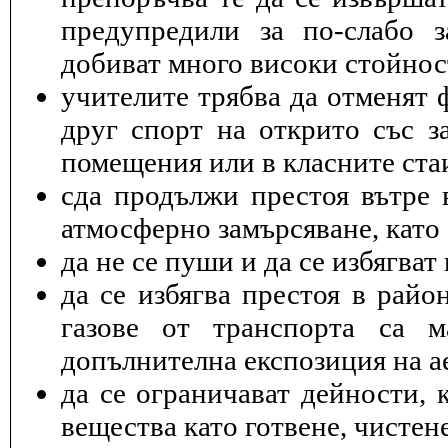
предупредили за по-слабо з
добиват много високи стойнос
учителите трябва да отменят 
друг спорт на открито със з
помещения или в класните ста
cда продължи престоя вътре 
атмосферно замърсяване, като 
да не се пуши и да се избягва
да се избягва престоя в райо
газове от транспорта са 
допълнителна експозиция на а
да се ограничават дейности, 
вещества като готвене, чисте