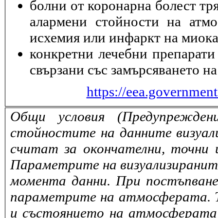
болни от коронарна болест тря
алармени стойности на атмо
исхемия или инфаркт на миока
конкретни лечебни препарати 
свързани със замърсяването на
https://eea.governmen
Общи условия (Предупрежден
стойностите на данните визуали
считат за окончателни, точни 
Параметрите на визуализираните 
момента данни. При постъпване
параметрите на атмосферата. То
и състоянието на атмосферата 