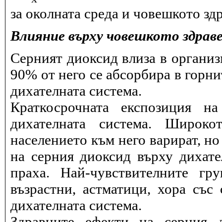
за околната среда и човешкото здр
Влияние върху човешкото здрав
Серният диоксид влиза в организ
90% от него се абсорбира в горни
дихателната система.
Краткосрочната експозиция н
дихателната система. Широко
населението към него варират, но
на серния диоксид върху дихат
праха. Най-чувствителните гр
възрастни, астматици, хора със
дихателната система.
Здравните ефекти на серния 