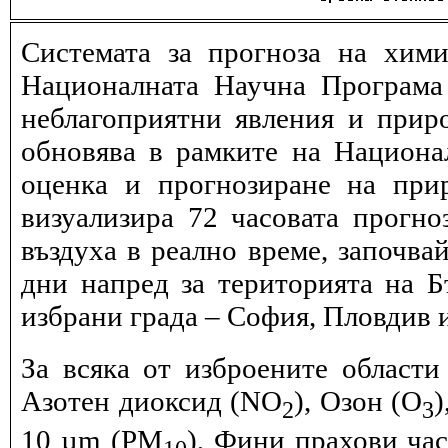
Системата за прогноза на хими
Националната Научна Програма 
неблагоприятни явления и прир
обновява в рамките на Национ
оценка и прогнозиране на при
визуализира 72 часовата прогн
въздуха в реално време, започва
дни напред за територията на Б
избрани града – София, Пловдив и
За всяка от изброените области
Азотен диоксид (NO
), Озон (O
)
2
3
10 µm (PM
), Фини прахови ча
10