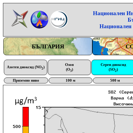
Национален Инс
Б
Национален 
БЪЛГАРИЯ
С
Озон
Серен диоксид
Азотен диоксид (NO
)
2
(O
)
(SO
)
3
2
Приземно ниво
100 м
500 м