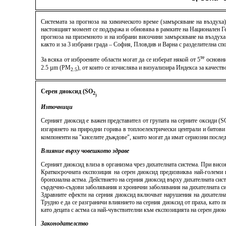
Системата за прогноза на химическото време (замърсяване на въздуха
настоящият момент се поддържа и обновява в рамките на Национален Ге
прогноза на приземното и на избрани височини замърсяване на въздуха
както и за 3 избрани града – София, Пловдив и Варна с разделителна спо
те
За всяка от изброените области могат да се изберат някой от 5
основни
2.5 µm (PM
), от които се изчислява и визуализира Индекса за качес
2.5
Серен диоксид (SO
2
)
Източници
Серният диоксид е важен представител от групата на серните оксиди (S
изгарянето на природни горива в топлоелектрически централи и битови
компоненти на "киселите дъждове", които могат да имат сериозни послед
Влияние върху човешкото здраве
Серният диоксид влиза в организма чрез дихателната система. При висок
Краткосрочната експозиция на серен диоксид предизвиква най-големи 
бронхиална астма. Действието на серния диоксид върху дихателната сис
сърдечно-съдови заболявания и хронични заболявания на дихателната си
Здравните ефекти на серния диоксид включват нарушения на дихателна
Трудно е да се разграничи влиянието на серния диоксид от праха, като п
като децата с астма са най-чувствителни към експозицията на серен дио
Законодателство