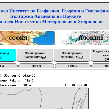
лен Институт по Геофизика, Геодезия и География
Българска Академия на Науките
нален Институт по Метеорология и Хидрология
СОФИЯ
ПЛОВДИВ
Индекс за 
иоксид
Фини прахови
Фини прахови
въз
)
частици(PM
)
частици(PM
)
2
10
2.5
(A
0 м
1000 м
1500 м
20