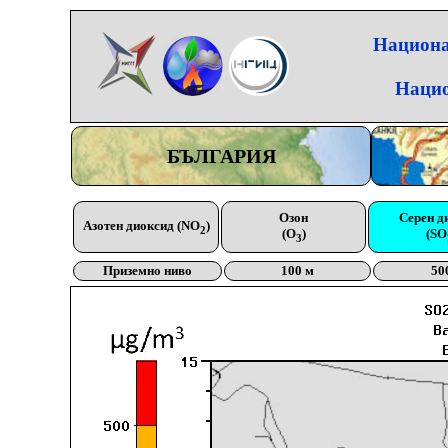
Национа
Нацио
БЪЛГАРИЯ
Озон
Серен д
Азотен диоксид (NO
)
2
(O
)
(SO
3
Приземно ниво
100 м
50