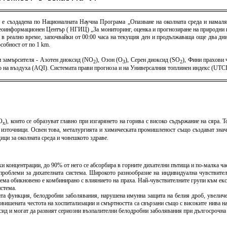
) е създадена по Националната Научна Програма „Опазване на околната среда и намаля
оинформационен Център ( НГИЦ) „За мониторинг, оценка и прогнозиране на природни и 
 в реално време, започвайки от 00:00 часа на текущия ден и продължаваща още два дни 
собност от по 1 km.
 замърсителя - Азотен диоксид (NO
), Озон (O
), Серен диоксид (SO
), Фини прахови
2
3
2
тво на въздуха (AQI). Системата прави прогноза и на Универсалния топлинен индекс (U
O
), които се образуват главно при изгарянето на горива с високо съдържание на сяра. 
x
 източници. Освен това, металургията и химическата промишленост също създават знач
ици за околната среда и човешкото здраве.
и концентрации, до 90% от него се абсорбира в горните дихателни пътища и по-малка час
проблеми за дихателната система. Широкото разнообразие на индивидуална чувствителн
тема обикновено е комбинирано с влиянието на праха. Най-чувствителните групи към експ
стема.
та функция, белодробни заболявания, нарушена имунна защита на белия дроб, увеличе
овишената честота на хоспитализации и смъртността са свързани също с високите нива на
ксид и могат да развият сериозни възпалителни белодробни заболявания при дългосрочна