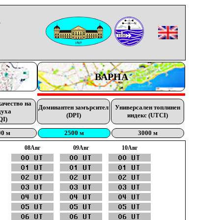
-
ВАРНА
качество на
Доминантен замърсител
Универсален топлинен
духа
(DPI)
индекс (UTCI)
QI)
00 м
2500 м
3000 м
08Aвг
09Aвг
10Aвг