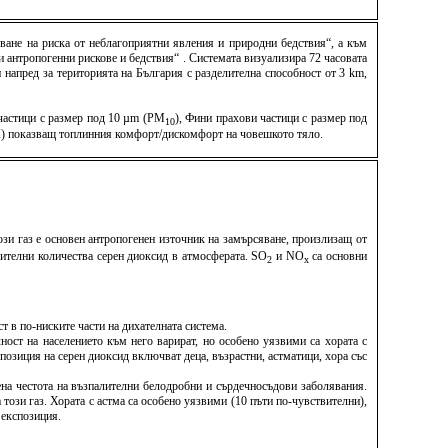
ване на риска от неблагоприятни явления и природни бедствия“, а към
антропогенни рискове и бедствия“ . Системата визуализира 72 часовата
напред за територията на България с разделителна способност от 3 km,
 частици с размер под 10 µm (PM
), Фини прахови частици с размер под
10
TCI) показващ топлинния комфорт/дискомфорт на човешкото тяло.
Този газ е основен антропогенен източник на замърсяване, произлизащ от
ителни количества серен диоксид в атмосферата. SO
и NО
са основни
2
x
т в по-ниските части на дихателната система.
ост на населението към него варират, но особено уязвими са хората с
озиция на серен диоксид включват деца, възрастни, астматици, хора със
на честота на възпалителни белодробни и сърдечносъдови заболявания.
 този газ. Хората с астма са особено уязвими (10 пъти по-чувствителни),
 експозиция.