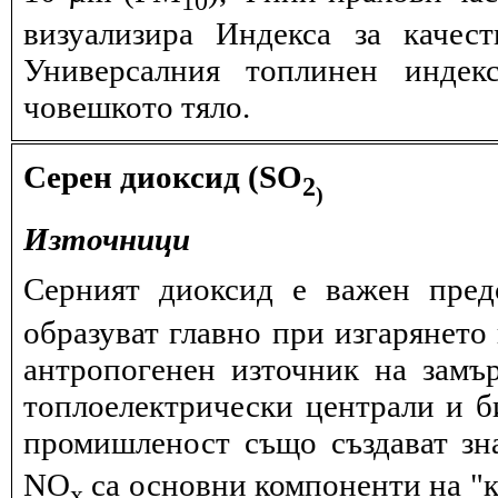
визуализира Индекса за качес
Универсалния топлинен индек
човешкото тяло.
Серен диоксид (SO
2
)
Източници
Серният диоксид е важен пред
образуват главно при изгарянето 
антропогенен източник на замъ
топлоелектрически централи и б
промишленост също създават зн
NО
са основни компоненти на "к
x