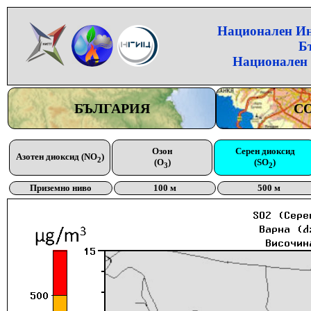
Национален Инс
Б
Национален 
БЪЛГАРИЯ
С
Озон
Серен диоксид
Азотен диоксид (NO
)
2
(O
)
(SO
)
3
2
Приземно ниво
100 м
500 м