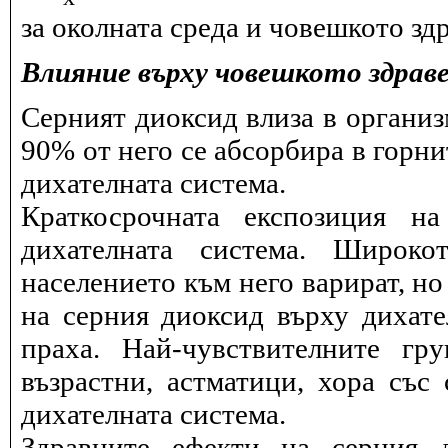
за околната среда и човешкото здр
Влияние върху човешкото здрав
Серният диоксид влиза в организ
90% от него се абсорбира в горни
дихателната система.
Краткосрочната експозиция н
дихателната система. Широко
населението към него варират, но
на серния диоксид върху дихат
праха. Най-чувствителните гр
възрастни, астматици, хора със
дихателната система.
Здравните ефекти на серния 