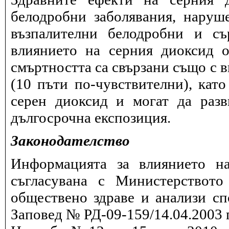
белодробни заболявания, наруш
възпалителни белодробни и съ
влиянието на серния диоксид о
смъртността са свързани също с в
(10 пъти по-чувствителни), като
серен диоксид и могат да разв
дългосрочна експозиция.
Законодателство
Информацията за влиянието на
съгласувана с Министерството
обществено здраве и анализи сп
Заповед № РД-09-159/14.04.2003 г