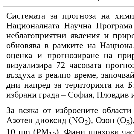
Системата за прогноза на хими
Националната Научна Програма 
неблагоприятни явления и прир
обновява в рамките на Национ
оценка и прогнозиране на при
визуализира 72 часовата прогн
въздуха в реално време, започва
дни напред за територията на Б
избрани града – София, Пловдив и
За всяка от изброените области
Азотен диоксид (NO
), Озон (O
)
2
3
10 µm (PM
), Фини прахови ча
10