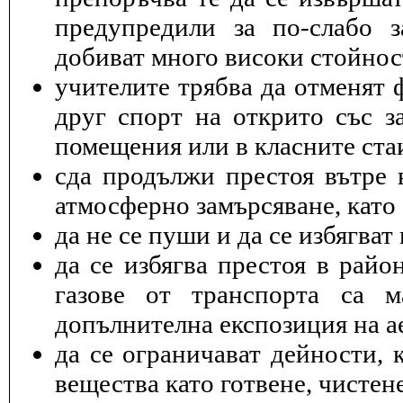
предупредили за по-слабо з
добиват много високи стойнос
учителите трябва да отменят 
друг спорт на открито със з
помещения или в класните ста
cда продължи престоя вътре 
атмосферно замърсяване, като 
да не се пуши и да се избягва
да се избягва престоя в райо
газове от транспорта са 
допълнителна експозиция на а
да се ограничават дейности, 
вещества като готвене, чисте