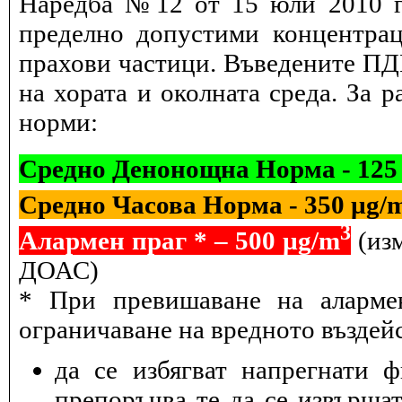
Наредба №12 от 15 юли 2010 г.
пределно допустими концентрац
прахови частици. Въведените ПДК
на хората и околната среда. За 
норми:
Средно Денонощна Норма - 125
Средно Часова Норма - 350 µg/
3
Алармен праг * – 500 µg/m
(изм
ДОАС)
* При превишаване на алармен
ограничаване на вредното въздейс
да се избягват напрегнати 
препоръчва те да се извършат