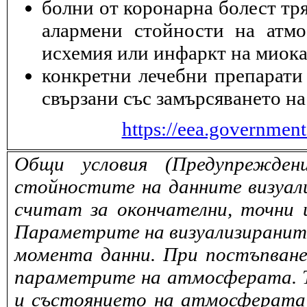
болни от коронарна болест тря
алармени стойности на атмо
исхемия или инфаркт на миока
конкретни лечебни препарати 
свързани със замърсяването на
https://eea.governmen
Общи условия (Предупрежден
стойностите на данните визуали
считат за окончателни, точни 
Параметрите на визуализираните 
момента данни. При постъпване
параметрите на атмосферата. То
и състоянието на атмосферата 