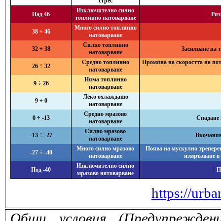
стрес
Изключително силно
Над 46
Ряз
топлинно натоварване
Много силно топлинно
38 ÷ 46
натоварване
Силно топлинно
32 ÷ 38
Засилване на 
натоварване
Средно топлинно
Промяна на скоростта на поте
26 ÷ 32
натоварване
Няма топлинно
9 ÷ 26
натоварване
Леко охлаждащо
9 ÷ 0
натоварване
Средно мразово
0 ÷ -13
Спадане 
натоварване
Силно мразово
-13 ÷ -27
Вкочанява
натоварване
Много силно мразово
Поява на мускулно треперен
-27 ÷ -40
натоварване
измръзване в
Изключително силно
Под -40
П
мразово натоварване
https://urba
Общи условия (Предупрежден