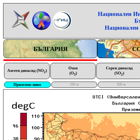
Национален Инс
Б
Национален 
БЪЛГАРИЯ
С
Озон
Серен диоксид
Азотен диоксид (NO
)
2
(O
)
(SO
)
3
2
Приземно ниво
100 м
500 м