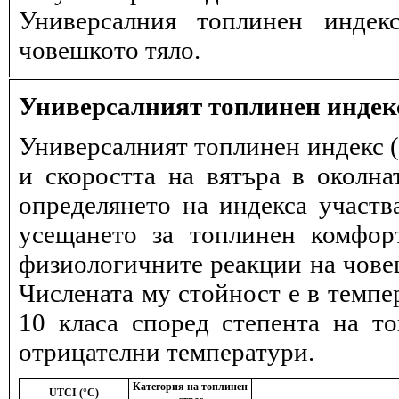
Универсалния топлинен индек
човешкото тяло.
Универсалният топлинен индек
Универсалният топлинен индекс (
и скоростта на вятъра в околна
определянето на индекса участв
усещането за топлинен комфор
физиологичните реакции на човеш
Числената му стойност е в темпе
10 класа според степента на т
отрицателни температури.
Категория на топлинен
UTCI (°C)