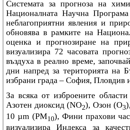
Системата за прогноза на хими
Националната Научна Програма 
неблагоприятни явления и прир
обновява в рамките на Национ
оценка и прогнозиране на при
визуализира 72 часовата прогн
въздуха в реално време, започва
дни напред за територията на Б
избрани града – София, Пловдив и
За всяка от изброените области
Азотен диоксид (NO
), Озон (O
)
2
3
10 µm (PM
), Фини прахови ча
10
визуализира Индекса за качес