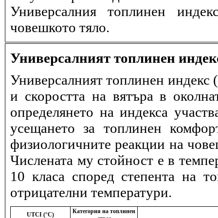
Универсалния топлинен индек
човешкото тяло.
Универсалният топлинен индек
Универсалният топлинен индекс (
и скоростта на вятъра в околна
определянето на индекса участв
усещането за топлинен комфор
физиологичните реакции на човеш
Числената му стойност е в темпе
10 класа според степента на т
отрицателни температури.
Категория на топлинен
UTCI (°C)