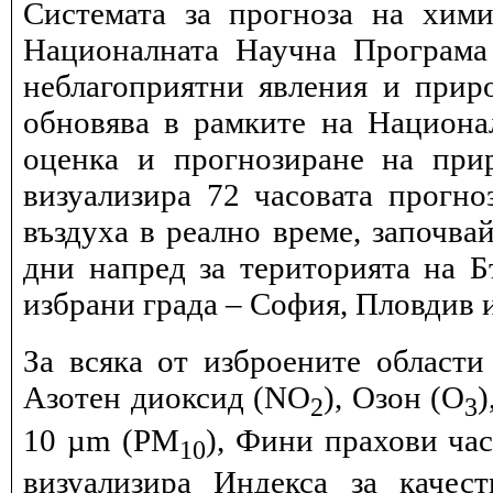
Системата за прогноза на хими
Националната Научна Програма 
неблагоприятни явления и прир
обновява в рамките на Национ
оценка и прогнозиране на при
визуализира 72 часовата прогн
въздуха в реално време, започва
дни напред за територията на Б
избрани града – София, Пловдив и
За всяка от изброените области
Азотен диоксид (NO
), Озон (O
)
2
3
10 µm (PM
), Фини прахови ча
10
визуализира Индекса за качес