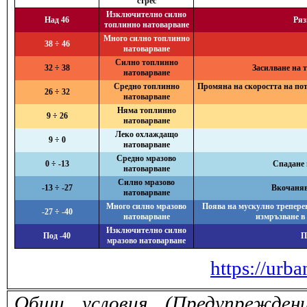
стрес
Изключително силно
Над 46
Ряз
топлинно натоварване
Много силно топлинно
38 ÷ 46
натоварване
Силно топлинно
32 ÷ 38
Засилване на 
натоварване
Средно топлинно
Промяна на скоростта на поте
26 ÷ 32
натоварване
Няма топлинно
9 ÷ 26
натоварване
Леко охлаждащо
9 ÷ 0
натоварване
Средно мразово
0 ÷ -13
Спадане 
натоварване
Силно мразово
-13 ÷ -27
Вкочанява
натоварване
Много силно мразово
Поява на мускулно треперен
-27 ÷ -40
натоварване
измръзване в
Изключително силно
Под -40
П
мразово натоварване
https://urba
Общи условия (Предупрежден