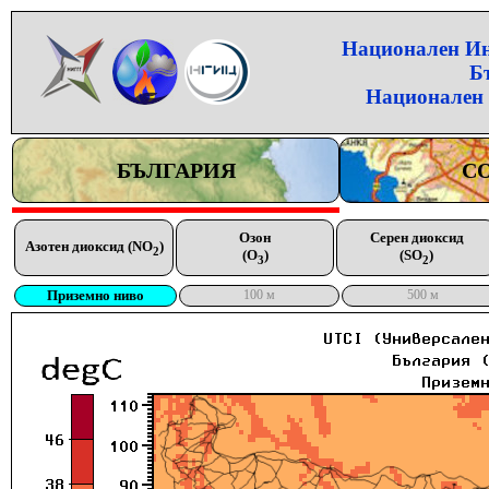
Национален Инс
Б
Национален 
БЪЛГАРИЯ
С
Озон
Серен диоксид
Азотен диоксид (NO
)
2
(O
)
(SO
)
3
2
Приземно ниво
100 м
500 м