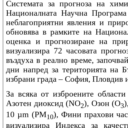
Системата за прогноза на хими
Националната Научна Програма 
неблагоприятни явления и прир
обновява в рамките на Национ
оценка и прогнозиране на при
визуализира 72 часовата прогн
въздуха в реално време, започва
дни напред за територията на Б
избрани града – София, Пловдив и
За всяка от изброените области
Азотен диоксид (NO
), Озон (O
)
2
3
10 µm (PM
), Фини прахови ча
10
визуализира Индекса за качес