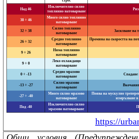
стрес
Изключително силно
Над 46
Ряз
топлинно натоварване
Много силно топлинно
38 ÷ 46
натоварване
Силно топлинно
32 ÷ 38
Засилване на 
натоварване
Средно топлинно
Промяна на скоростта на поте
26 ÷ 32
натоварване
Няма топлинно
9 ÷ 26
натоварване
Леко охлаждащо
9 ÷ 0
натоварване
Средно мразово
0 ÷ -13
Спадане 
натоварване
Силно мразово
-13 ÷ -27
Вкочанява
натоварване
Много силно мразово
Поява на мускулно треперен
-27 ÷ -40
натоварване
измръзване в
Изключително силно
Под -40
П
мразово натоварване
https://urba
Общи условия (Предупрежден