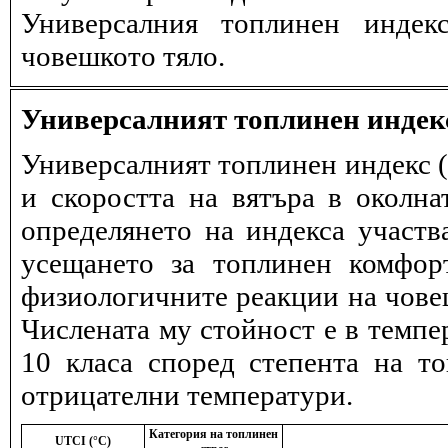
Универсалния топлинен индек
човешкото тяло.
Универсалният топлинен индек
Универсалният топлинен индекс (
и скоростта на вятъра в околна
определянето на индекса участв
усещането за топлинен комфор
физиологичните реакции на човеш
Числената му стойност е в темпе
10 класа според степента на т
отрицателни температури.
Категория на топлинен
UTCI (°C)