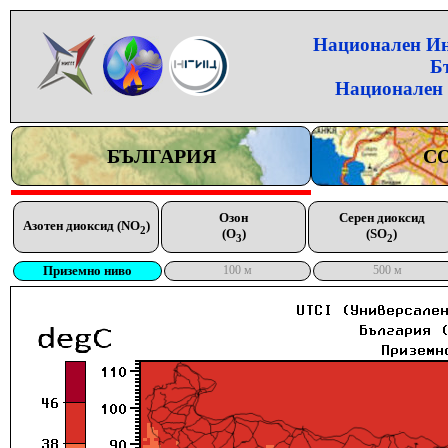
Национален Инс
Б
Национален 
БЪЛГАРИЯ
С
Озон
Серен диоксид
Азотен диоксид (NO
)
2
(O
)
(SO
)
3
2
Приземно ниво
100 м
500 м