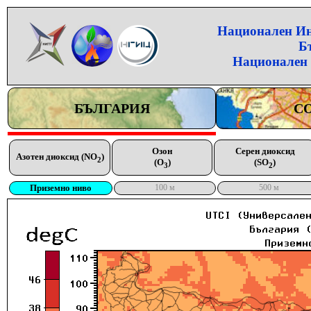
Национален Инс
Б
Национален 
БЪЛГАРИЯ
С
Озон
Серен диоксид
Азотен диоксид (NO
)
2
(O
)
(SO
)
3
2
Приземно ниво
100 м
500 м