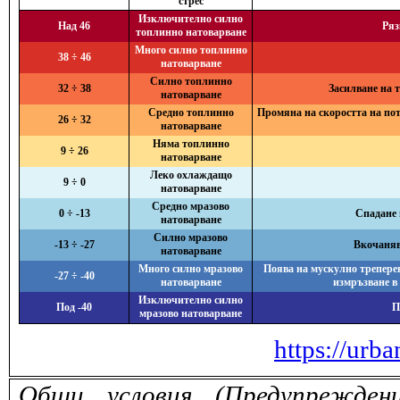
стрес
Изключително силно
Над 46
Ряз
топлинно натоварване
Много силно топлинно
38 ÷ 46
натоварване
Силно топлинно
32 ÷ 38
Засилване на 
натоварване
Средно топлинно
Промяна на скоростта на поте
26 ÷ 32
натоварване
Няма топлинно
9 ÷ 26
натоварване
Леко охлаждащо
9 ÷ 0
натоварване
Средно мразово
0 ÷ -13
Спадане 
натоварване
Силно мразово
-13 ÷ -27
Вкочанява
натоварване
Много силно мразово
Поява на мускулно треперен
-27 ÷ -40
натоварване
измръзване в
Изключително силно
Под -40
П
мразово натоварване
https://urba
Общи условия (Предупрежден