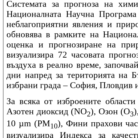
Системата за прогноза на хими
Националната Научна Програма 
неблагоприятни явления и прир
обновява в рамките на Национ
оценка и прогнозиране на при
визуализира 72 часовата прогн
въздуха в реално време, започва
дни напред за територията на Б
избрани града – София, Пловдив и
За всяка от изброените области
Азотен диоксид (NO
), Озон (O
)
2
3
10 µm (PM
), Фини прахови ча
10
визуализира Индекса за качес