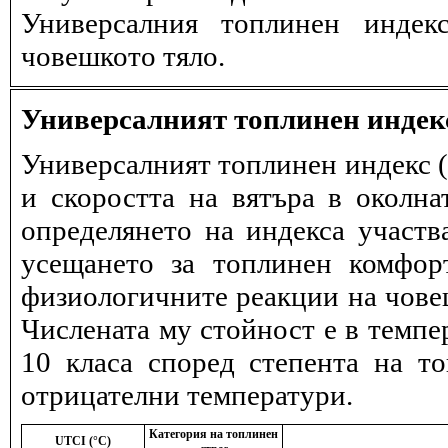
Универсалния топлинен индек
човешкото тяло.
Универсалният топлинен индек
Универсалният топлинен индекс (
и скоростта на вятъра в околна
определянето на индекса участв
усещането за топлинен комфор
физиологичните реакции на човеш
Числената му стойност е в темпе
10 класа според степента на т
отрицателни температури.
Категория на топлинен
UTCI (°C)