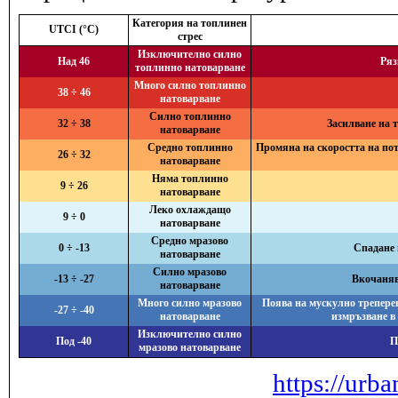
Категория на топлинен
UTCI (°C)
стрес
Изключително силно
Над 46
Ряз
топлинно натоварване
Много силно топлинно
38 ÷ 46
натоварване
Силно топлинно
32 ÷ 38
Засилване на 
натоварване
Средно топлинно
Промяна на скоростта на поте
26 ÷ 32
натоварване
Няма топлинно
9 ÷ 26
натоварване
Леко охлаждащо
9 ÷ 0
натоварване
Средно мразово
0 ÷ -13
Спадане 
натоварване
Силно мразово
-13 ÷ -27
Вкочанява
натоварване
Много силно мразово
Поява на мускулно треперен
-27 ÷ -40
натоварване
измръзване в
Изключително силно
Под -40
П
мразово натоварване
https://urba