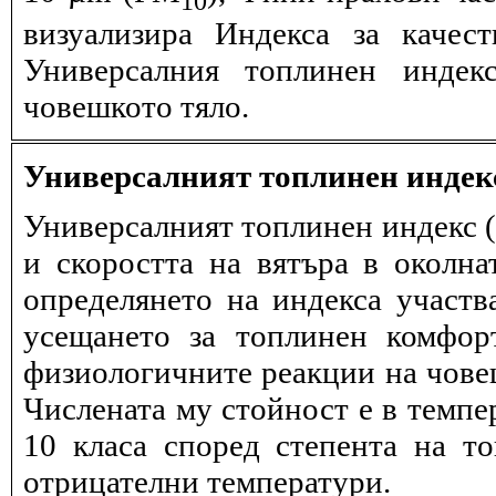
визуализира Индекса за качес
Универсалния топлинен индек
човешкото тяло.
Универсалният топлинен индек
Универсалният топлинен индекс (
и скоростта на вятъра в околна
определянето на индекса участв
усещането за топлинен комфор
физиологичните реакции на човеш
Числената му стойност е в темпе
10 класа според степента на т
отрицателни температури.