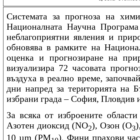
Системата за прогноза на хими
Националната Научна Програма 
неблагоприятни явления и прир
обновява в рамките на Национ
оценка и прогнозиране на при
визуализира 72 часовата прогн
въздуха в реално време, започва
дни напред за територията на Б
избрани града – София, Пловдив и
За всяка от изброените области
Азотен диоксид (NO
), Озон (O
)
2
3
10 µm (PM
), Фини прахови ча
10