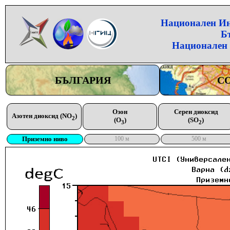
Национален Инс
Б
Национален 
БЪЛГАРИЯ
С
Озон
Серен диоксид
Азотен диоксид (NO
)
2
(O
)
(SO
)
3
2
Приземно ниво
100 м
500 м