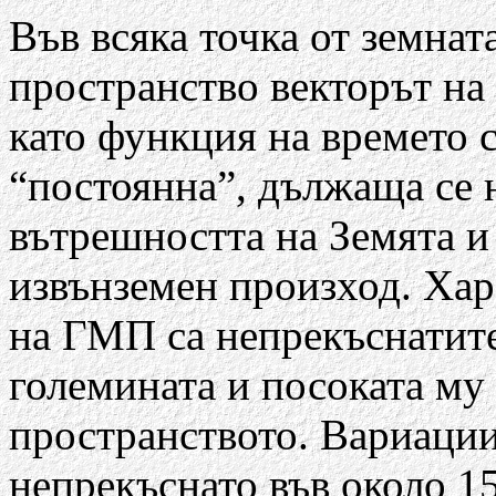
Във всяка точка от земна
пространство векторът на
като функция на времето с
“постоянна”, дължаща се 
вътрешността на Земята и
извънземен произход. Хар
на ГМП са непрекъснатите
големината и посоката му 
пространството. Вариации
непрекъснато във около 1