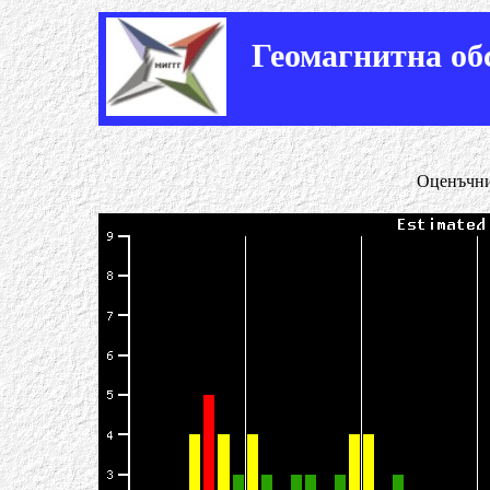
Геомагнитна о
Оценъчн