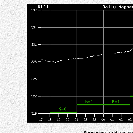
Компонентата H
е хори