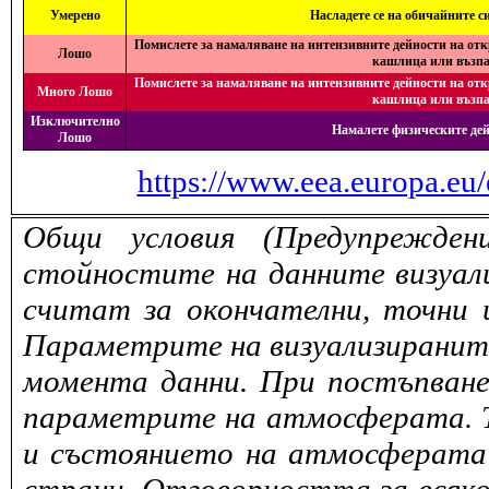
Умерено
Насладете се на обичайните с
Помислете за намаляване на интензивните дейности на отк
Лошо
кашлица или възпа
Помислете за намаляване на интензивните дейности на отк
Много Лошо
кашлица или възпа
Изключително
Намалете физическите дей
Лошо
https://www.eea.europa.eu/
Общи условия (Предупрежден
стойностите на данните визуали
считат за окончателни, точни 
Параметрите на визуализираните 
момента данни. При постъпване
параметрите на атмосферата. То
и състоянието на атмосферата 