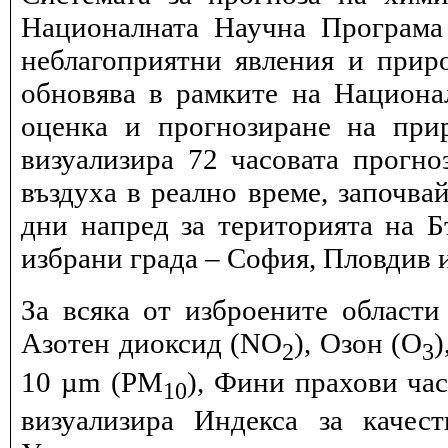
Националната Научна Програма 
неблагоприятни явления и прир
обновява в рамките на Национ
оценка и прогнозиране на при
визуализира 72 часовата прогн
въздуха в реално време, започва
дни напред за територията на Б
избрани града – София, Пловдив и
За всяка от изброените области
Азотен диоксид (NO
), Озон (O
)
2
3
10 µm (PM
), Фини прахови ча
10
визуализира Индекса за качес