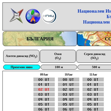
Национален Инс
Б
Национален 
БЪЛГАРИЯ
С
Озон
Серен диоксид
Азотен диоксид (NO
)
2
(O
)
(SO
)
3
2
Приземно ниво
100 м
500 м
09Aвг
10Aвг
11Aвг