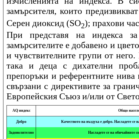
изчисленията на индекса. В с
замърсителя, които предизвиква
Серен диоксид (SO
); прахови ча
2
При представя на индекса за
замърсителите е добавено и цвет
и чувствителните групи от него.
така и деца с дихателни проб
препоръки и референтните нива и
свързани с директивите за грани
Европейския Съюз и/или от Свето
AQ индекс
Общо насел
Добро
Качеството на въздуха е добро. Насладете се 
Задоволително
Насладете се на обичайните с