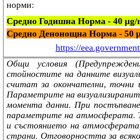
норми:
Средно Годишна Норма - 40 µg
Средно Денонощна Норма - 50 
https://eea.governmen
Общи условия (Предупрежден
стойностите на данните визуали
считат за окончателни, точни 
Параметрите на визуализираните 
момента данни. При постъпване
параметрите на атмосферата. То
и състоянието на атмосферата 
страни. Отговорността за всяко