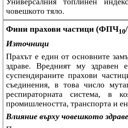
Универсалния топлинен индек
човешкото тяло.
Фини прахови частици (ФПЧ
10
Източници
Прахът е един от основните замъ
здраве. Вредният му здравен 
суспендираните прахови частиц
съединения, в това число мута
респираторната система, в к
промишлеността, транспорта и ен
Влияние върху човешкото здрав