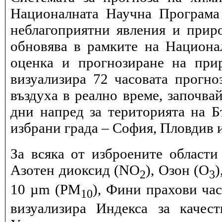
Националната Научна Програма 
неблагоприятни явления и прир
обновява в рамките на Национ
оценка и прогнозиране на при
визуализира 72 часовата прогн
въздуха в реално време, започва
дни напред за територията на Б
избрани града – София, Пловдив и
За всяка от изброените области
Азотен диоксид (NO
), Озон (O
)
2
3
10 µm (PM
), Фини прахови ча
10
визуализира Индекса за качес