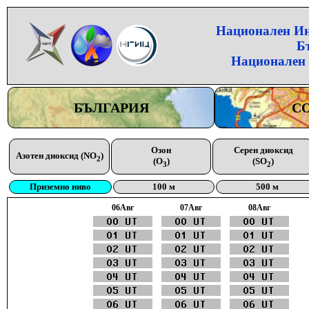
Национален Инс
Б
Национален 
БЪЛГАРИЯ
С
Озон
Серен диоксид
Азотен диоксид (NO
)
2
(O
)
(SO
)
3
2
Приземно ниво
100 м
500 м
06Aвг
07Aвг
08Aвг