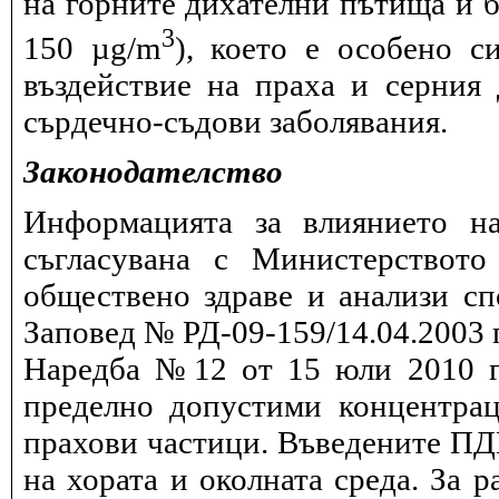
на горните дихателни пътища и б
3
150 µg/m
), което е особено с
въздействие на праха и серния
сърдечно-съдови заболявания.
Законодателство
Информацията за влиянието на
съгласувана с Министерството
обществено здраве и анализи сп
Заповед № РД-09-159/14.04.2003 г
Наредба №12 от 15 юли 2010 г.
пределно допустими концентрац
прахови частици. Въведените ПДК
на хората и околната среда. За 