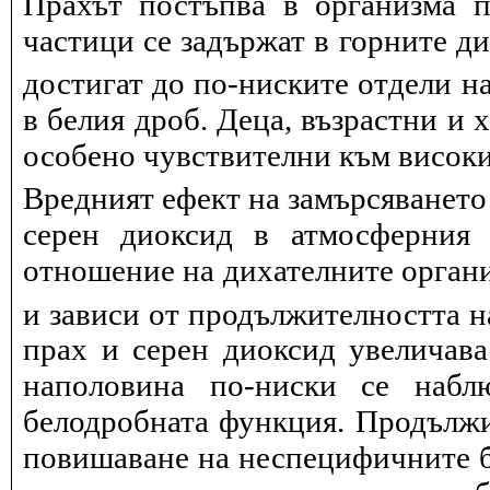
Прахът постъпва в организма п
частици се задържат в горните д
достигат до по-ниските отдели на
в белия дроб. Деца, възрастни и 
особено чувствителни към висок
Вредният ефект на замърсяването
серен диоксид в атмосферния 
отношение на дихателните органи
и зависи от продължителността н
прах и серен диоксид увеличав
наполовина по-ниски се набл
белодробната функция. Продължит
повишаване на неспецифичните 