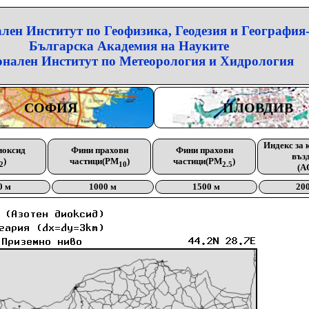
лен Институт по Геофизика, Геодезия и География
Българска Академия на Науките
нален Институт по Метеорология и Хидрология
СОФИЯ
ПЛОВДИВ
Индекс за 
иоксид
Фини прахови
Фини прахови
въз
)
частици(PM
)
частици(PM
)
2
10
2.5
(A
0 м
1000 м
1500 м
20