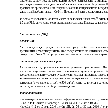
Системата за прогноза на химическото време (замърсяване на въздуха
настоящият момент се поддържа и обновява в рамките на Национален Ге
прогноза на приземното и на избрани височини замърсяване на въздуха
както и за 3 избрани града – София, Пловдив и Варна с разделителна спо
те
За всяка от изброените области могат да се изберат някой от 5
основни
2.5 µm (PM
), от които се изчислява и визуализира Индекса за качес
2.5
Азотен диоксид (NO
)
2
Източници
Азотният диоксид е продукт на горивния процес, който включва изгар
предприятия и тютюнопушенето. Под въздействието на интензивна слънч
замърсител - Озон. Този процес е част от сложната химия в атмосферата
Влияние върху човешкото здраве
Азотният диоксид прониква в човешкия организъм чрез дишането. По-го
пределно допустимите норми може да причини структурни промени в бе
неблагоприятно, като особено чувствителни към повишаване на нивото н
Установено е, че дори краткосрочната експозиция на високи нива на аз
3
астматици (в течение на 1 час), е 560 µg/m
, която се използва за опр
въздуха, за да се защити общественото здраве.
Законодателство
Информацията за влиянието на атмосферните замърсители върху човешко
12 от 15 юли 2010 г. и Заповед № РД-09-159/14.04.2003 г. на МЗ.
Наредба №12 от 15 юли 2010 г. (обн. ДВ, бр. 58 от 30 юли 2010 г.) о