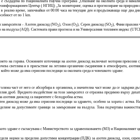
) е създадена по Националната Научна Програма „Опазване на околната среда и намаля
оинформационен Център ( НГИЦ) „За мониторинг, оценка и прогнозиране на природни и 
 в реално време, започвайки от 00:00 часа на текущия ден и продължаваща още два дни 
собност от по 1 km.
 замърсителя - Азотен диоксид (NO
), Озон (O
), Серен диоксид (SO
), Фини прахови
2
3
2
тво на въздуха (AQI). Системата прави прогноза и на Универсалния топлинен индекс (U
янето на горива. Основните източници на азотен диоксид включват моторни превозни
ева светлина и в присъствие на летливи органични съединения в атмосферата, азотни
, който може да има сериозни последици за околната среда и човешкото здраве.
ляма част от него се абсорбира в организма, а значителна част може да се задържи дъ
лия дроб. Вредното въздействие на този замърсител се отразява предимно върху дихат
а азотния диоксид са пациентите с белодробна астма.
отен диоксид може да има сериозни последици за здравето, особено за хората с астма. Н
еделяне на допустимите граници за замърсяване на въздуха. Това подчертава важността
то здраве е съгласувана с Министерството за здравеопазването (МЗ) и Националният цен
пределя норми за пределно допустими концентрации (ПДК) за азотен диоксид, озон, сере