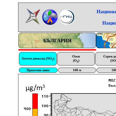
Национа
Нацио
БЪЛГАРИЯ
Озон
Серен д
Азотен диоксид (NO
)
2
(O
)
(SO
3
Приземно ниво
100 м
50