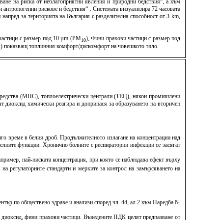
ване на риска от неблагоприятни явления и природни бедствия“, а към
антропогенни рискове и бедствия“ . Системата визуализира 72 часовата
напред за територията на България с разделителна способност от 3 km,
 частици с размер под 10 µm (PM
), Фини прахови частици с размер под
10
TCI) показващ топлинния комфорт/дискомфорт на човешкото тяло.
 средства (МПС), топлоелектрически централи (ТЕЦ), някои промишлени
ят диоксид химически реагира и допринася за образуването на вторичен
лго време в белия дроб. Продължителното излагане на концентрации над
елните функции. Хронично болните с респираторни инфекции се засягат
апример, най-ниската концентрация, при която се наблюдава ефект върху
 на регулаторните стандарти и мерките за контрол на замърсяването на
тър по обществено здраве и анализи според чл. 44, ал.2 към Наредба №
н диоксид, фини прахови частици. Въведените ПДК целят предпазване от