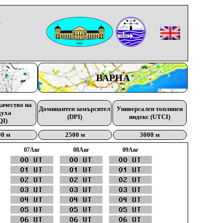
-
ВАРНА
качество на
Доминантен замърсител
Универсален топлинен
духа
(DPI)
индекс (UTCI)
QI)
00 м
2500 м
3000 м
07Aвг
08Aвг
09Aвг