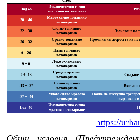
стрес
Изключително силно
Над 46
Ряз
топлинно натоварване
Много силно топлинно
38 ÷ 46
натоварване
Силно топлинно
32 ÷ 38
Засилване на 
натоварване
Средно топлинно
Промяна на скоростта на поте
26 ÷ 32
натоварване
Няма топлинно
9 ÷ 26
натоварване
Леко охлаждащо
9 ÷ 0
натоварване
Средно мразово
0 ÷ -13
Спадане 
натоварване
Силно мразово
-13 ÷ -27
Вкочанява
натоварване
Много силно мразово
Поява на мускулно треперен
-27 ÷ -40
натоварване
измръзване в
Изключително силно
Под -40
П
мразово натоварване
https://urba
Общи условия (Предупрежден