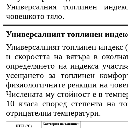
Универсалния топлинен индек
човешкото тяло.
Универсалният топлинен индек
Универсалният топлинен индекс (
и скоростта на вятъра в околна
определянето на индекса участв
усещането за топлинен комфор
физиологичните реакции на човеш
Числената му стойност е в темпе
10 класа според степента на т
отрицателни температури.
Категория на топлинен
UTCI (°C)