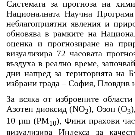
Системата за прогноза на хими
Националната Научна Програма 
неблагоприятни явления и прир
обновява в рамките на Национ
оценка и прогнозиране на при
визуализира 72 часовата прогн
въздуха в реално време, започва
дни напред за територията на Б
избрани града – София, Пловдив и
За всяка от изброените области
Азотен диоксид (NO
), Озон (O
)
2
3
10 µm (PM
), Фини прахови ча
10
визуализира Индекса за качес