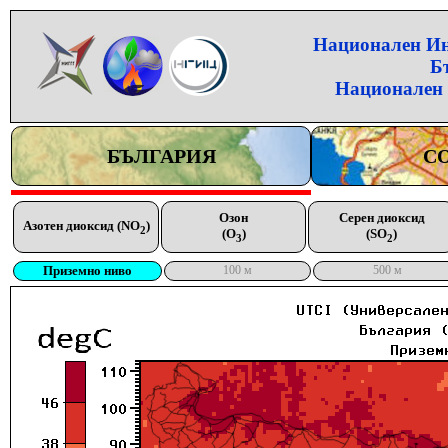
Национален Инс
Б
Национален 
БЪЛГАРИЯ
С
Озон
Серен диоксид
Азотен диоксид (NO
)
2
(O
)
(SO
)
3
2
Приземно ниво
100 м
500 м