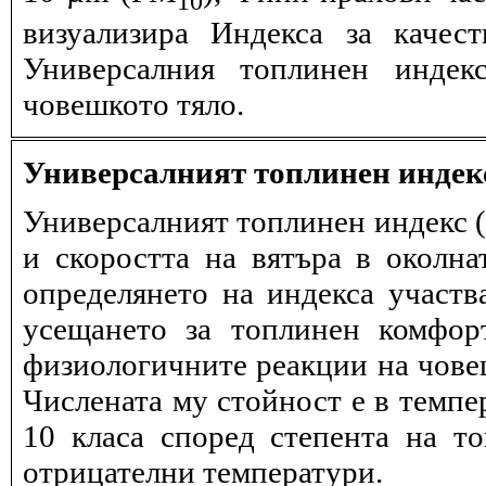
визуализира Индекса за качес
Универсалния топлинен индек
човешкото тяло.
Универсалният топлинен индек
Универсалният топлинен индекс (
и скоростта на вятъра в околна
определянето на индекса участв
усещането за топлинен комфор
физиологичните реакции на човеш
Числената му стойност е в темпе
10 класа според степента на т
отрицателни температури.