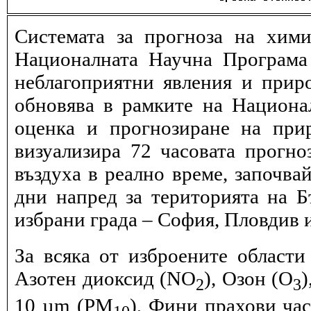
Системата за прогноза на хими
Националната Научна Програма 
неблагоприятни явления и прир
обновява в рамките на Национ
оценка и прогнозиране на при
визуализира 72 часовата прогн
въздуха в реално време, започва
дни напред за територията на Б
избрани града – София, Пловдив и
За всяка от изброените области
Азотен диоксид (NO
), Озон (O
)
2
3
10 µm (PM
), Фини прахови ча
10