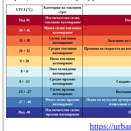
Категория на топлинен
UTCI (°C)
стрес
Изключително силно
Над 46
Ряз
топлинно натоварване
Много силно топлинно
38 ÷ 46
натоварване
Силно топлинно
32 ÷ 38
Засилване на 
натоварване
Средно топлинно
Промяна на скоростта на поте
26 ÷ 32
натоварване
Няма топлинно
9 ÷ 26
натоварване
Леко охлаждащо
9 ÷ 0
натоварване
Средно мразово
0 ÷ -13
Спадане 
натоварване
Силно мразово
-13 ÷ -27
Вкочанява
натоварване
Много силно мразово
Поява на мускулно треперен
-27 ÷ -40
натоварване
измръзване в
Изключително силно
Под -40
П
мразово натоварване
https://urba