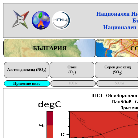
Национален Инс
Б
Национален 
БЪЛГАРИЯ
С
Озон
Серен диоксид
Азотен диоксид (NO
)
2
(O
)
(SO
)
3
2
Приземно ниво
100 м
500 м