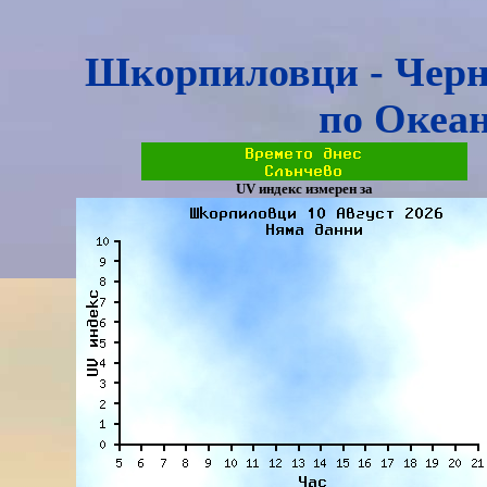
Шкорпиловци - Черн
по Океа
UV индекс измерен за