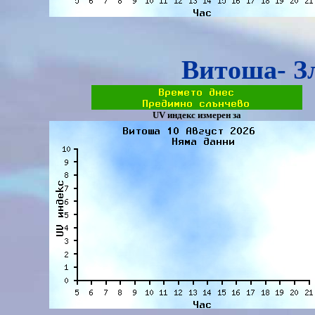
Витоша- З
UV индекс измерен за