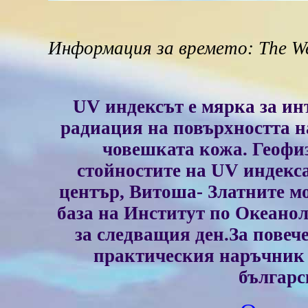
Информация за времето: The We
UV индексът е мярка за ин
радиация на повърхността на
човешката кожа. Геофи
стойностите на UV индекса
център, Витоша- Златните 
база на Институт по Океанол
за следващия ден.За повеч
практическия наръчни
българс