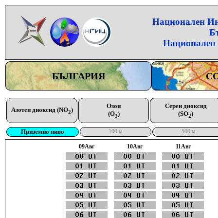
Национален Инс
Б
Национален 
БЪЛГАРИЯ
С
Озон
Серен диоксид
Азотен диоксид (NO
)
2
(O
)
(SO
)
3
2
Приземно ниво
100 м
500 м
09Aвг
10Aвг
11Aвг