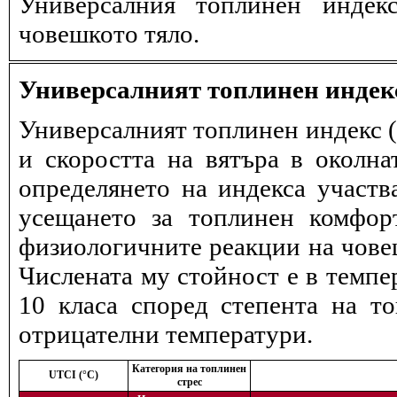
Универсалния топлинен индек
човешкото тяло.
Универсалният топлинен индек
Универсалният топлинен индекс (
и скоростта на вятъра в околна
определянето на индекса участв
усещането за топлинен комфор
физиологичните реакции на човеш
Числената му стойност е в темпе
10 класа според степента на т
отрицателни температури.
Категория на топлинен
UTCI (°C)
стрес