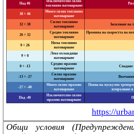
Изключително силно
Над 46
Ряз
топлинно натоварване
Много силно топлинно
38 ÷ 46
натоварване
Силно топлинно
32 ÷ 38
Засилване на 
натоварване
Средно топлинно
Промяна на скоростта на поте
26 ÷ 32
натоварване
Няма топлинно
9 ÷ 26
натоварване
Леко охлаждащо
9 ÷ 0
натоварване
Средно мразово
0 ÷ -13
Спадане 
натоварване
Силно мразово
-13 ÷ -27
Вкочанява
натоварване
Много силно мразово
Поява на мускулно треперен
-27 ÷ -40
натоварване
измръзване в
Изключително силно
Под -40
П
мразово натоварване
https://urba
Общи условия (Предупрежден