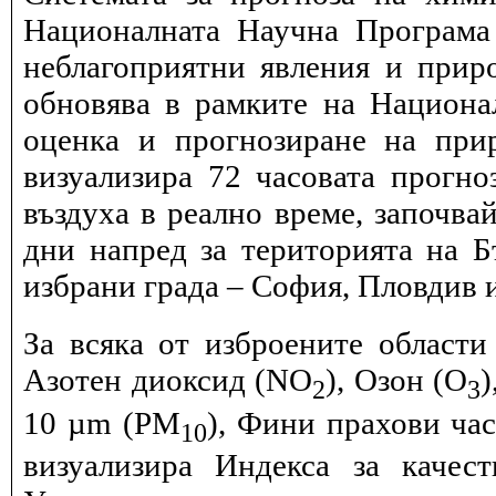
Националната Научна Програма 
неблагоприятни явления и прир
обновява в рамките на Национ
оценка и прогнозиране на при
визуализира 72 часовата прогн
въздуха в реално време, започва
дни напред за територията на Б
избрани града – София, Пловдив и
За всяка от изброените области
Азотен диоксид (NO
), Озон (O
)
2
3
10 µm (PM
), Фини прахови ча
10
визуализира Индекса за качес